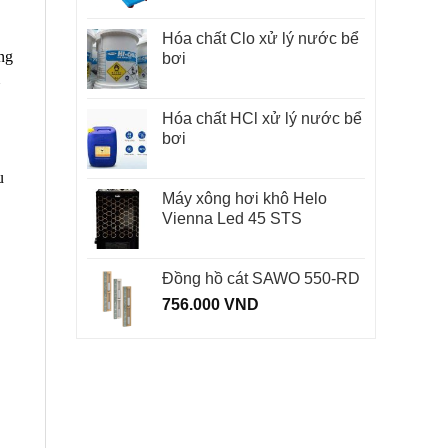
Hóa chất Clo xử lý nước bể
ng
bơi
Hóa chất HCl xử lý nước bể
bơi
u
Máy xông hơi khô Helo
Vienna Led 45 STS
Đồng hồ cát SAWO 550-RD
756.000
VND