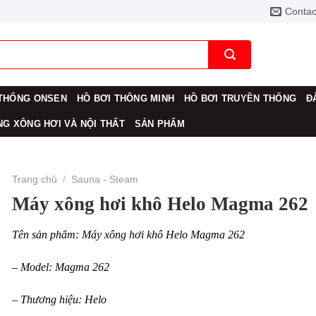
Contac
THỐNG ONSEN
HỒ BƠI THÔNG MINH
HỒ BƠI TRUYỀN THỐNG
Đ
G XÔNG HƠI VÀ NỘI THẤT
SẢN PHẨM
Trang chủ
/
Sauna - Steam
Máy xông hơi khô Helo Magma 262
Tên sản phẩm: Máy xông hơi khô Helo Magma 262
– Model: Magma 262
– Thương hiệu: Helo