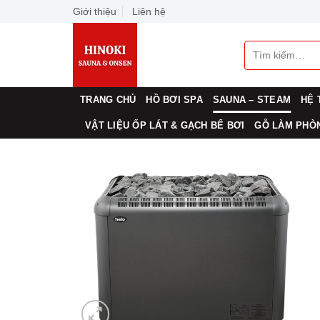
Skip
Giới thiệu
Liên hệ
to
content
Tìm
kiếm:
TRANG CHỦ
HỒ BƠI SPA
SAUNA – STEAM
HỆ 
VẬT LIỆU ỐP LÁT & GẠCH BỂ BƠI
GỖ LÀM PHÒN