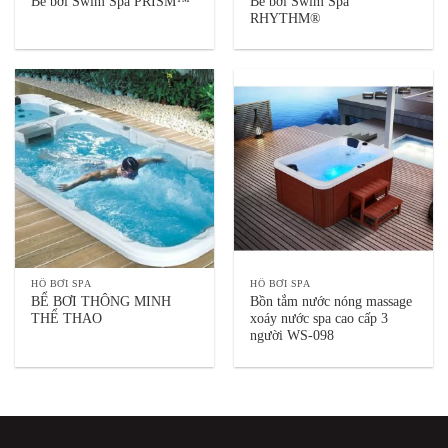
Bể bơi Swim Spa
Bể bơi Swim Spa PRISM™
RHYTHM®
HỒ BƠI SPA
HỒ BƠI SPA
BỂ BƠI THÔNG MINH
Bồn tắm nước nóng massage
THỂ THAO
xoáy nước spa cao cấp 3
người WS-098