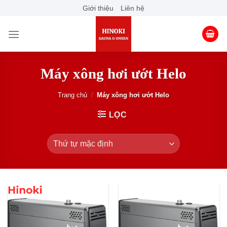
Skip
Giới thiệu
Liên hệ
to
content
Máy xông hơi ướt Helo
Trang chủ
/
Máy xông hơi ướt Helo
LỌC