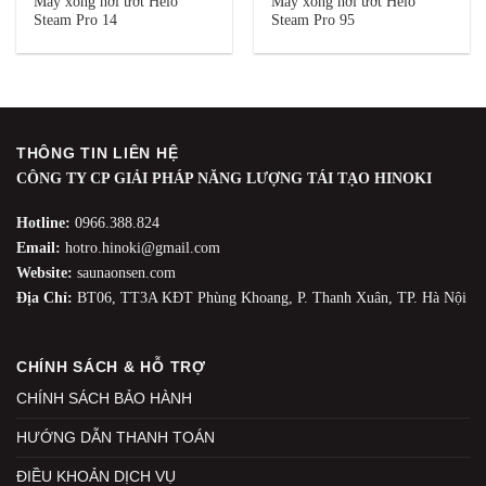
Máy xông hơi ướt Helo
Máy xông hơi ướt Helo
Steam Pro 14
Steam Pro 95
THÔNG TIN LIÊN HỆ
CÔNG TY CP GIẢI PHÁP NĂNG LƯỢNG TÁI TẠO HINOKI
Hotline:
0966.388.824
Email:
hotro.hinoki@gmail.com
Website:
saunaonsen.com
Địa Chỉ:
BT06, TT3A KĐT Phùng Khoang, P. Thanh Xuân, TP. Hà Nội
CHÍNH SÁCH & HỖ TRỢ
CHÍNH SÁCH BẢO HÀNH
HƯỚNG DẪN THANH TOÁN
ĐIỀU KHOẢN DỊCH VỤ