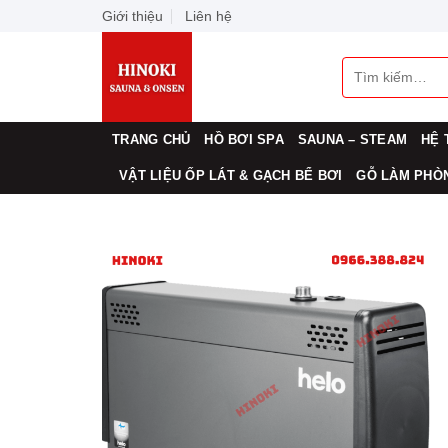
Skip
Giới thiệu
Liên hệ
to
content
Tìm
kiếm:
TRANG CHỦ
HỒ BƠI SPA
SAUNA – STEAM
HỆ 
VẬT LIỆU ỐP LÁT & GẠCH BỂ BƠI
GỖ LÀM PHÒN