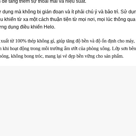
để tăng thêm sự thoải mái và hiệu suất.
dụng mà không bị gián đoạn và ít phải chú ý và bảo trì. Sử dụ
ều khiển từ xa một cách thuận tiện từ mọi nơi, mọi lúc thông qua
ứng dụng điều khiển Helo.
 xuất từ 100% thép không gỉ, giúp tăng độ bền và độ ổn định cho máy,
iện khi hoạt động trong môi trường ẩm ướt của phòng xông. Lớp sơn bên
bóng, không bong tróc, mang lại vẻ đẹp bền vững cho sản phẩm.