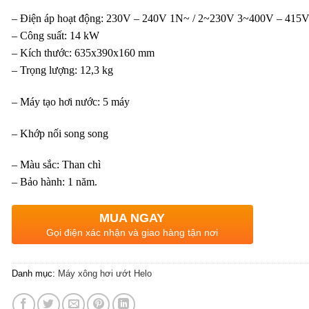
– Điện áp hoạt động: 230V – 240V 1N~ / 2~230V 3~400V – 415
– Công suất: 14 kW
– Kích thước: 635x390x160 mm
– Trọng lượng: 12,3 kg
– Máy tạo hơi nước: 5 máy
– Khớp nối song song
– Màu sắc: Than chì
– Bảo hành: 1 năm.
MUA NGAY
Gọi điện xác nhận và giao hàng tận nơi
Danh mục:
Máy xông hơi ướt Helo