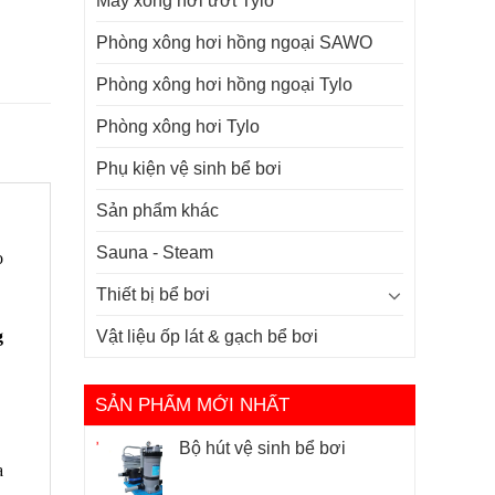
Máy xông hơi ướt Tylo
Phòng xông hơi hồng ngoại SAWO
Phòng xông hơi hồng ngoại Tylo
Phòng xông hơi Tylo
Phụ kiện vệ sinh bể bơi
Sản phẩm khác
Sauna - Steam
o
Thiết bị bể bơi
g
Vật liệu ốp lát & gạch bể bơi
SẢN PHẨM MỚI NHẤT
Bộ hút vệ sinh bể bơi
a