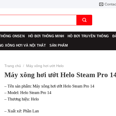
Contac
THỐNG ONSEN
HỒ BƠI THÔNG MINH
HỒ BƠI TRUYỀN THỐNG
Đ
G XÔNG HƠI VÀ NỘI THẤT
SẢN PHẨM
Trang chủ
/
Máy xông hơi ướt Helo
Máy xông hơi ướt Helo Steam Pro 1
– Tên sản phẩm: Máy xông hơi ướt Helo Steam Pro 14
– Model: Helo Steam Pro 14
– Thương hiệu: Helo
– Xuất xứ: Phần Lan