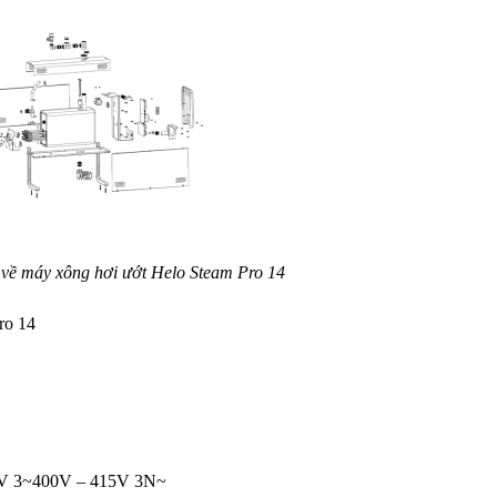
t về máy xông hơi ướt Helo Steam Pro 14
ro 14
30V 3~400V – 415V 3N~