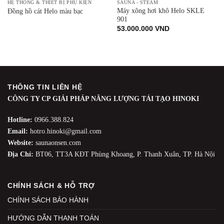
HỆ THỐNG & THIẾT BỊ PHỤ KIỆN
SAUNA - STEAM
Máy xông hơi khô Helo SKLE
Đồng hồ cát Helo màu bạc
901
53.000.000
VND
THÔNG TIN LIÊN HỆ
CÔNG TY CP GIẢI PHÁP NĂNG LƯỢNG TÁI TẠO HINOKI
Hotline:
0966.388.824
Email:
hotro.hinoki@gmail.com
Website:
saunaonsen.com
Địa Chỉ:
BT06, TT3A KĐT Phùng Khoang, P. Thanh Xuân, TP. Hà Nội
CHÍNH SÁCH & HỖ TRỢ
CHÍNH SÁCH BẢO HÀNH
HƯỚNG DẪN THANH TOÁN