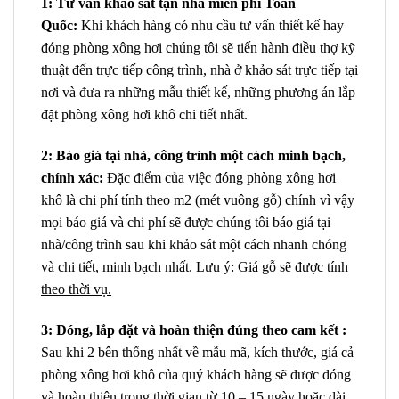
1: Tư vấn khảo sát tận nhà miễn phí Toàn
Quốc:
Khi khách hàng có nhu cầu tư vấn thiết kế hay
đóng phòng xông hơi chúng tôi sẽ tiến hành điều thợ kỹ
thuật đến trực tiếp công trình, nhà ở khảo sát trực tiếp tại
nơi và đưa ra những mẫu thiết kế, những phương án lắp
đặt phòng xông hơi khô chi tiết nhất.
2: Báo giá tại nhà, công trình một cách minh bạch,
chính xác:
Đặc điểm của việc đóng phòng xông hơi
khô là chi phí tính theo m2 (mét vuông gỗ) chính vì vậy
mọi báo giá và chi phí sẽ được chúng tôi báo giá tại
nhà/công trình sau khi khảo sát một cách nhanh chóng
và chi tiết, minh bạch nhất. Lưu ý:
Giá gỗ sẽ được tính
theo thời vụ.
3: Đóng, lắp đặt và hoàn thiện đúng theo cam kết :
Sau khi 2 bên thống nhất về mẫu mã, kích thước, giá cả
phòng xông hơi khô của quý khách hàng sẽ được đóng
và hoàn thiện trong thời gian từ 10 – 15 ngày hoặc dài