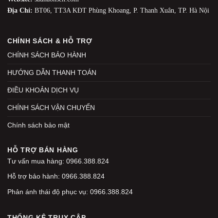
Địa Chỉ:
BT06, TT3A KĐT Phùng Khoang, P. Thanh Xuân, TP. Hà Nội
CHÍNH SÁCH & HỖ TRỢ
CHÍNH SÁCH BẢO HÀNH
HƯỚNG DẪN THANH TOÁN
ĐIỀU KHOẢN DỊCH VỤ
CHÍNH SÁCH VẬN CHUYỂN
Chính sách bảo mật
HỖ TRỢ BÁN HÀNG
Tư vấn mua hàng: 0966.388.824
Hỗ trợ bảo hành: 0966.388.824
Phản ánh thái độ phục vụ: 0966.388.824
THỐNG KÊ TRUY CẬP