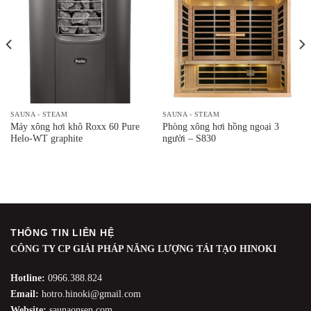
SAUNA - STEAM
SAUNA - STEAM
Máy xông hơi khô Roxx 60 Pure
Phòng xông hơi hồng ngoại 3
Helo-WT graphite
người – S830
THÔNG TIN LIÊN HỆ
CÔNG TY CP GIẢI PHÁP NĂNG LƯỢNG TÁI TẠO HINOKI
Hotline:
0966.388.824
Email:
hotro.hinoki@gmail.com
Website:
saunaonsen.com