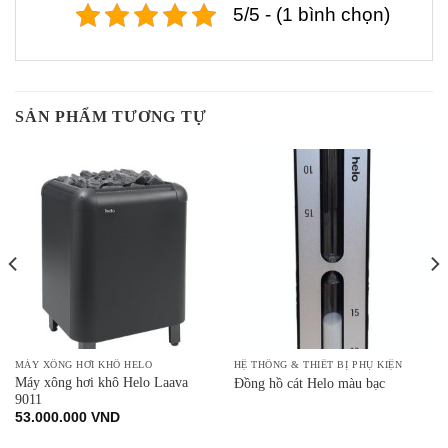
5/5 - (1 bình chọn)
SẢN PHẨM TƯƠNG TỰ
MÁY XÔNG HƠI KHÔ HELO
HỆ THỐNG & THIẾT BỊ PHỤ KIỆN
Máy xông hơi khô Helo Laava
Đồng hồ cát Helo màu bạc
9011
53.000.000
VND