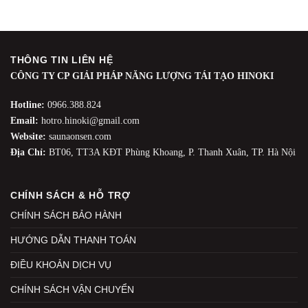
THÔNG TIN LIÊN HỆ
CÔNG TY CP GIẢI PHÁP NĂNG LƯỢNG TÁI TẠO HINOKI
Hotline:
0966.388.824
Email:
hotro.hinoki@gmail.com
Website:
saunaonsen.com
Địa Chỉ:
BT06, TT3A KĐT Phùng Khoang, P. Thanh Xuân, TP. Hà Nội
CHÍNH SÁCH & HỖ TRỢ
CHÍNH SÁCH BẢO HÀNH
HƯỚNG DẪN THANH TOÁN
ĐIỀU KHOẢN DỊCH VỤ
CHÍNH SÁCH VẬN CHUYỂN