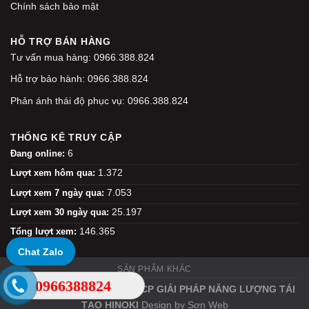
Chính sách bảo mật
HỖ TRỢ BÁN HÀNG
Tư vấn mua hàng: 0966.388.824
Hỗ trợ bảo hành: 0966.388.824
Phản ánh thái độ phục vụ: 0966.388.824
THỐNG KÊ TRUY CẬP
6
Đang online:
1.372
Lượt xem hôm qua:
7.053
Lượt xem 7 ngày qua:
25.197
Lượt xem 30 ngày qua:
146.365
Tổng lượt xem:
Chat Zalo
SẢN PHẨM KHÁC
0966388824
Copyright 2026 ©
CÔNG TY CP GIẢI PHÁP NĂNG LƯỢNG TÁI
TẠO HINOKI
Design by
Sơn Web