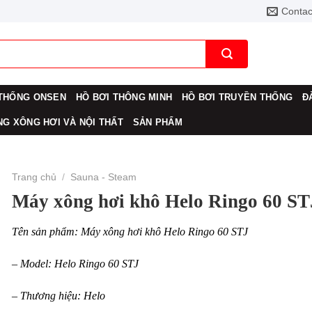
Contac
THỐNG ONSEN
HỒ BƠI THÔNG MINH
HỒ BƠI TRUYỀN THỐNG
Đ
G XÔNG HƠI VÀ NỘI THẤT
SẢN PHẨM
Trang chủ
/
Sauna - Steam
Máy xông hơi khô Helo Ringo 60 ST
Tên sản phẩm: Máy xông hơi khô Helo Ringo 60 STJ
– Model: Helo Ringo 60 STJ
– Thương hiệu: Helo