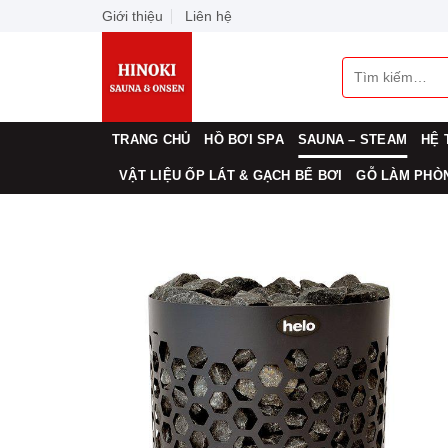
Skip
Giới thiệu
Liên hệ
to
content
Tìm
kiếm:
TRANG CHỦ
HỒ BƠI SPA
SAUNA – STEAM
HỆ 
VẬT LIỆU ỐP LÁT & GẠCH BỂ BƠI
GỖ LÀM PHÒN