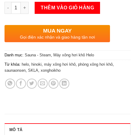
Máy xông hơi khô Helo SKLA 262 số lượng
THÊM VÀO GIỎ HÀNG
MUA NGAY
Gọi điện xác nhận và giao hàng tận nơi
Danh mục:
Sauna - Steam
,
Máy xông hơi khô Helo
Từ khóa:
helo
,
hinoki
,
máy xông hơi khô
,
phòng xông hơi khô
,
saunaonsen
,
SKLA
,
xonghoikho
MÔ TẢ