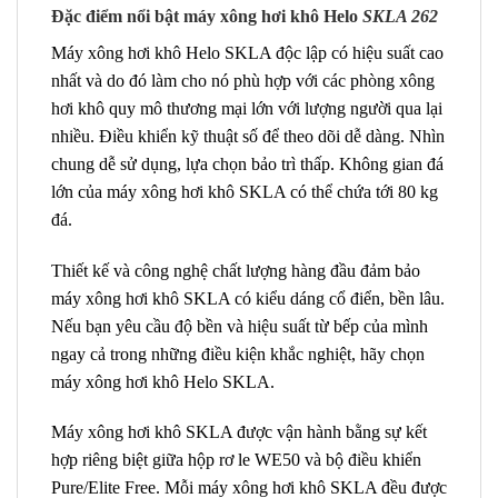
Đặc điểm
nổi bật m
áy xông hơi khô
Helo
SKLA 262
Máy xông hơi khô Helo SKLA độc lập có hiệu suất cao
nhất và do đó làm cho nó phù hợp với các phòng xông
hơi khô quy mô thương mại lớn với lượng người qua lại
nhiều. Điều khiển kỹ thuật số để theo dõi dễ dàng. Nhìn
chung dễ sử dụng, lựa chọn bảo trì thấp. Không gian đá
lớn của máy xông hơi khô SKLA có thể chứa tới 80 kg
đá.
Thiết kế và công nghệ chất lượng hàng đầu đảm bảo
máy xông hơi khô SKLA có kiểu dáng cổ điển, bền lâu.
Nếu bạn yêu cầu độ bền và hiệu suất từ ​​bếp của mình
ngay cả trong những điều kiện khắc nghiệt, hãy chọn
máy xông hơi khô Helo SKLA.
Máy xông hơi khô SKLA được vận hành bằng sự kết
hợp riêng biệt giữa hộp rơ le WE50 và bộ điều khiển
Pure/Elite Free. Mỗi máy xông hơi khô SKLA đều được