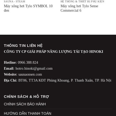
SAUNA - STEAM
HỆ THỐNG & THIẾT BỊ PHỤ KIỆN
Máy xông hơi Tylo SYMBOL 10
Máy xông hơi Tylo Sense
đen
Commercial 6
THÔNG TIN LIÊN HỆ
CÔNG TY CP GIẢI PHÁP NĂNG LƯỢNG TÁI TẠO HINOKI
Hotline:
0966.388.824
Email:
hotro.hinoki@gmail.com
Website:
saunaonsen.com
Địa Chỉ:
BT06, TT3A KĐT Phùng Khoang, P. Thanh Xuân, TP. Hà Nội
CHÍNH SÁCH & HỖ TRỢ
CHÍNH SÁCH BẢO HÀNH
HƯỚNG DẪN THANH TOÁN