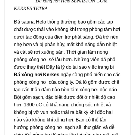
Đá xông hơi Helo
SENASTON GỐM
KERKES TETRA
Đá sauna Helo thông thường bao gồm các tạp
chất được thải vào không khí trong phòng tắm hơi
dưới tác động của điện trở phát sáng. Đá trở nên
nhẹ hơn và bị phân hủy, mất khả năng dẫn nhiệt
và cát sẽ rơi xuống sàn. Thời gian làm nóng
phòng xông hơi sẽ lâu hơn. Những viên đá phải
được thay thế! Đây là lý do tại sao việc trang bị
Đá xông hơi Kerkes
ngày càng phổ biến cho các
phòng xông hơi của công ty. Đá lò gốm được chế
tạo cẩn thận đảm bảo bồn tắm xông hơi độc đáo.
Bột gốm sạch, đặc biệt được đốt ở nhiệt độ cao
hơn 1300 oC có khả năng chống sốc nhiệt và
không bị vỡ vụn hoặc thải ra bất kỳ khí độc hại
nào vào không khí xông hơi. Bạn có thể tận
hưởng phòng xông hơi sạch sẽ, thư giãn và dễ
chịu. Đá xông hơi Kerkes tồn tại gần như mãi mãi