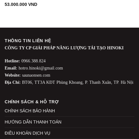
53.000.000
VND
THÔNG TIN LIÊN HỆ
CÔNG TY CP GIẢI PHÁP NĂNG LƯỢNG TÁI TẠO HINOKI
Hotline:
0966.388.824
Email:
hotro.hinoki@gmail.com
Website:
saunaonsen.com
Địa Chỉ:
BT06, TT3A KĐT Phùng Khoang, P. Thanh Xuân, TP. Hà Nội
CHÍNH SÁCH & HỖ TRỢ
CHÍNH SÁCH BẢO HÀNH
HƯỚNG DẪN THANH TOÁN
ĐIỀU KHOẢN DỊCH VỤ