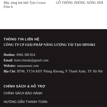
Máy xông hơi khô Tylo Crown
GỖ THÔNG PHÒNG XÔNG HƠI
Elite 6
THÔNG TIN LIÊN HỆ
CÔNG TY CP GIẢI PHÁP NĂNG LƯỢNG TÁI TẠO HINOKI
Hotline:
0966.388.824
Email:
hotro.hinoki@gmail.com
Website:
saunaonsen.com
Địa Chỉ:
BT06, TT3A KĐT Phùng Khoang, P. Thanh Xuân, TP. Hà Nội
CHÍNH SÁCH & HỖ TRỢ
CHÍNH SÁCH BẢO HÀNH
HƯỚNG DẪN THANH TOÁN