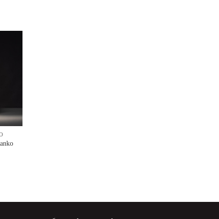
O
Hanko