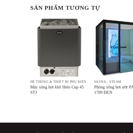
SẢN PHẨM TƯƠNG TỰ
HỆ THỐNG & THIẾT BỊ PHỤ KIỆN
SAUNA - STEAM
Tylo Crown
Máy xông hơi khô Helo Cup 45
Phòng xông hơi ướt
STJ
1709 ĐEN