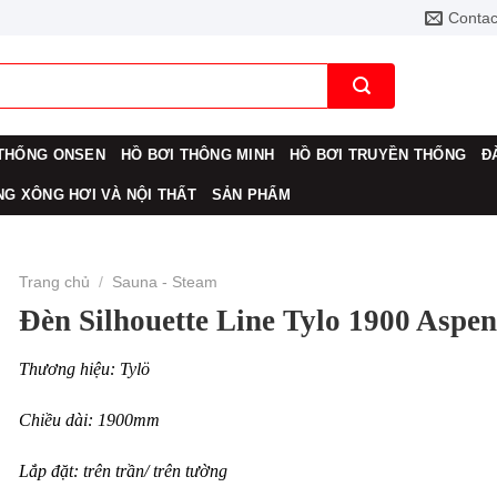
Contac
THỐNG ONSEN
HỒ BƠI THÔNG MINH
HỒ BƠI TRUYỀN THỐNG
Đ
G XÔNG HƠI VÀ NỘI THẤT
SẢN PHẨM
Trang chủ
/
Sauna - Steam
Đèn Silhouette Line Tylo 1900 Aspen
Thương hiệu: Tylö
Chiều dài: 1900mm
Lắp đặt: trên trần/ trên tường