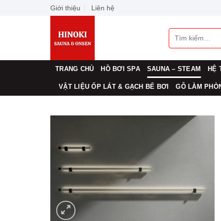
Skip
Giới thiệu
Liên hệ
to
content
Tìm
kiếm:
TRANG CHỦ
HỒ BƠI SPA
SAUNA – STEAM
HỆ 
VẬT LIỆU ỐP LÁT & GẠCH BỂ BƠI
GỖ LÀM PHÒN