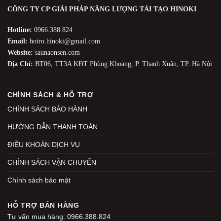
CÔNG TY CP GIẢI PHÁP NĂNG LƯỢNG TÁI TẠO HINOKI
Hotline:
0966.388.824
Email:
hotro.hinoki@gmail.com
Website:
saunaonsen.com
Địa Chỉ:
BT06, TT3A KĐT Phùng Khoang, P. Thanh Xuân, TP. Hà Nội
CHÍNH SÁCH & HỖ TRỢ
CHÍNH SÁCH BẢO HÀNH
HƯỚNG DẪN THANH TOÁN
ĐIỀU KHOẢN DỊCH VỤ
CHÍNH SÁCH VẬN CHUYỂN
Chính sách bảo mật
HỖ TRỢ BÁN HÀNG
Tư vấn mua hàng: 0966.388.824