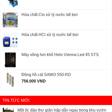
Hóa chất Clo xử lý nước bể bơi
Hóa chất HCl xử lý nước bể bơi
Máy xông hơi khô Helo Vienna Led 45 STS
Đồng hồ cát SAWO 550-RD
756.000
VND
TIN TỨC MỚI
Một ốc đảo thư giãn hấp dẫn ngay trong khu vườn