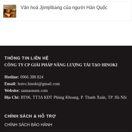
Văn hoá Jjimjilbang của người Hàn Quốc
THÔNG TIN LIÊN HỆ
CÔNG TY CP GIẢI PHÁP NĂNG LƯỢNG TÁI TẠO HINOKI
Hotline:
0966.388.824
Email:
hotro.hinoki@gmail.com
Website:
saunaonsen.com
Địa Chỉ:
BT06, TT3A KĐT Phùng Khoang, P. Thanh Xuân, TP. Hà Nội
CHÍNH SÁCH & HỖ TRỢ
CHÍNH SÁCH BẢO HÀNH