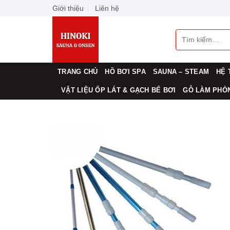
Skip
Giới thiệu
Liên hệ
to
content
Tìm
kiếm:
TRANG CHỦ
HỒ BƠI SPA
SAUNA – STEAM
HỆ 
VẬT LIỆU ỐP LÁT & GẠCH BỂ BƠI
GỖ LÀM PHÒN