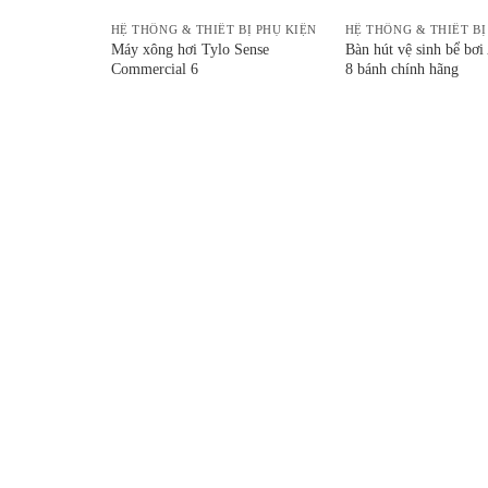
 BỊ PHỤ KIỆN
HỆ THỐNG & THIẾT BỊ PHỤ KIỆN
HỆ THỐNG & THIẾT BỊ
EAT-
Máy xông hơi Tylo Sense
Bàn hút vệ sinh bể bơi
Commercial 6
8 bánh chính hãng