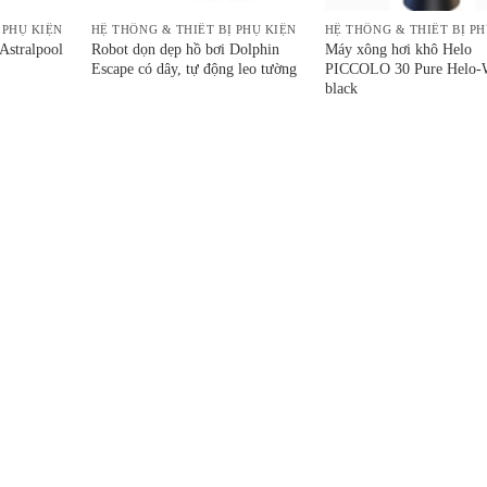
 PHỤ KIỆN
HỆ THỐNG & THIẾT BỊ PHỤ KIỆN
HỆ THỐNG & THIẾT BỊ PH
 Astralpool
Robot dọn dẹp hồ bơi Dolphin
Máy xông hơi khô Helo
Escape có dây, tự động leo tường
PICCOLO 30 Pure Helo
black