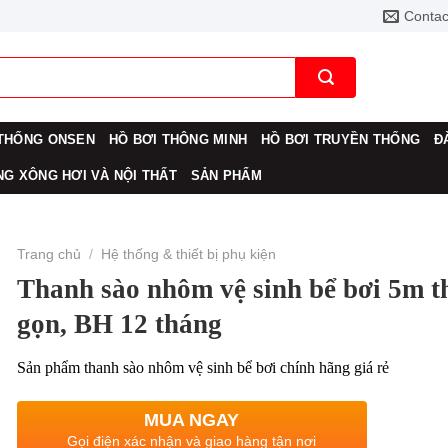
Contac
THỐNG ONSEN
HỒ BƠI THÔNG MINH
HỒ BƠI TRUYỀN THỐNG
Đ
G XÔNG HƠI VÀ NỘI THẤT
SẢN PHẨM
Trang chủ
/
Hệ thống & thiết bị phụ kiện
Thanh sào nhôm vệ sinh bể bơi 5m t
gọn, BH 12 tháng
Sản phẩm thanh sào nhôm vệ sinh bể bơi chính hãng giá rẻ
MUA NGAY
Gọi điện xác nhận và giao hàng tận nơi