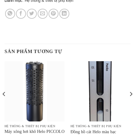
Danh mục:
Hệ thống & thiết bị phụ kiện
SẢN PHẨM TƯƠNG TỰ
HỆ THỐNG & THIẾT BỊ PHỤ KIỆN
HỆ THỐNG & THIẾT BỊ PHỤ KIỆN
Máy xông hơi khô Helo PICCOLO
Đồng hồ cát Helo màu bạc