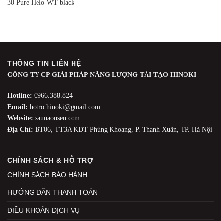
30 Pure Helo-WT black
THÔNG TIN LIÊN HỆ
CÔNG TY CP GIẢI PHÁP NĂNG LƯỢNG TÁI TẠO HINOKI
Hotline:
0966.388.824
Email:
hotro.hinoki@gmail.com
Website:
saunaonsen.com
Địa Chỉ:
BT06, TT3A KĐT Phùng Khoang, P. Thanh Xuân, TP. Hà Nội
CHÍNH SÁCH & HỖ TRỢ
CHÍNH SÁCH BẢO HÀNH
HƯỚNG DẪN THANH TOÁN
ĐIỀU KHOẢN DỊCH VỤ