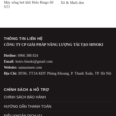
Máy xông hơi khô Helo Ringo 60
Xô & Muôi đen
STJ
THÔNG TIN LIÊN HỆ
CÔNG TY CP GIẢI PHÁP NĂNG LƯỢNG TÁI TẠO HINOKI
Hotline:
0966.388.824
Email:
hotro.hinoki@gmail.com
Website:
saunaonsen.com
Địa Chỉ:
BT06, TT3A KĐT Phùng Khoang, P. Thanh Xuân, TP. Hà Nội
CHÍNH SÁCH & HỖ TRỢ
CHÍNH SÁCH BẢO HÀNH
HƯỚNG DẪN THANH TOÁN
ĐIỀU KHOẢN DỊCH VỤ