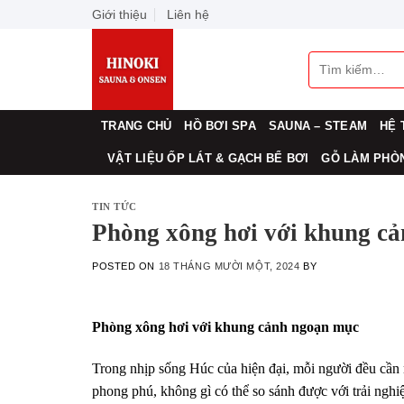
Skip
Giới thiệu
Liên hệ
to
content
Tìm
kiếm:
TRANG CHỦ
HỒ BƠI SPA
SAUNA – STEAM
HỆ 
VẬT LIỆU ỐP LÁT & GẠCH BỂ BƠI
GỖ LÀM PHÒN
TIN TỨC
Phòng xông hơi với khung c
POSTED ON
18 THÁNG MƯỜI MỘT, 2024
BY
Phòng xông hơi với khung cảnh ngoạn mục
Trong nhịp sống Húc của hiện đại, mỗi người đều cần
phong phú, không gì có thể so sánh được với trải ngh