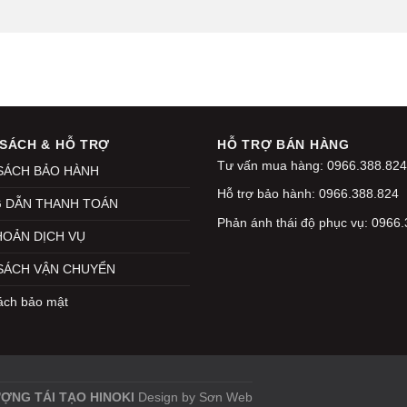
 SÁCH & HỖ TRỢ
HỖ TRỢ BÁN HÀNG
Tư vấn mua hàng: 0966.388.824
SÁCH BẢO HÀNH
Hỗ trợ bảo hành: 0966.388.824
 DẪN THANH TOÁN
Phản ánh thái độ phục vụ: 0966
HOẢN DỊCH VỤ
SÁCH VẬN CHUYỂN
ách bảo mật
ỢNG TÁI TẠO HINOKI
Design by
Sơn Web