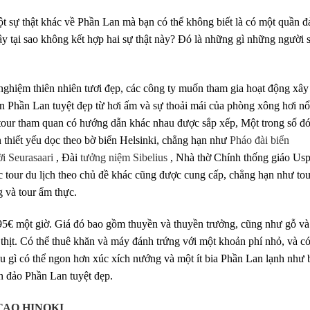
ột sự thật khác về Phần Lan mà bạn có thể không biết là có một quần đ
 tại sao không kết hợp hai sự thật này? Đó là những gì những người 
nghiệm thiên nhiên tươi đẹp, các công ty muốn tham gia hoạt động xâ
Phần Lan tuyệt đẹp từ hơi ấm và sự thoải mái của phòng xông hơi nổ
c tour tham quan có hướng dẫn khác nhau được sắp xếp, Một trong số đó
 thiết yếu dọc theo bờ biển Helsinki, chẳng hạn như
Pháo đài biển
ời Seurasaari
, Đài
tưởng niệm Sibelius
, Nhà thờ Chính thống giáo Usp
 tour du lịch theo chủ đề khác cũng được cung cấp, chẳng hạn như tou
g và tour ẩm thực.
195€ một giờ. Giá đó bao gồm thuyền và thuyền trưởng, cũng như gỗ v
thịt. Có thể thuê khăn và máy đánh trứng với một khoản phí nhỏ, và có
ều gì có thể ngon hơn xúc xích nướng và một ít bia Phần Lan lạnh như 
n đảo Phần Lan tuyệt đẹp.
TẠO HINOKI