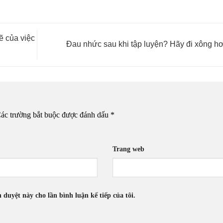
ẽ của việc
Đau nhức sau khi tập luyện? Hãy đi xông hơ
ác trường bắt buộc được đánh dấu
*
Trang web
h duyệt này cho lần bình luận kế tiếp của tôi.