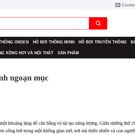
Contac
THỐNG ONSEN
HỒ BƠI THÔNG MINH
HỒ BƠI TRUYỀN THỐNG
Đ
G XÔNG HƠI VÀ NỘI THẤT
SẢN PHẨM
ảnh ngoạn mục
 một khoảng lặng để cân bằng và tái tạo năng lượng. Giữa những thứ c
iệm xông hơi trong một không gian mở, nơi mà thiên nhiên và con ngườ