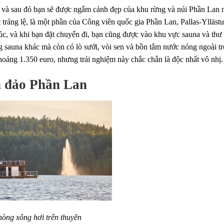
t, và sau đó bạn sẽ được ngắm cảnh đẹp của khu rừng và núi Phần Lan 
ráng lệ, là một phần của Công viên quốc gia Phần Lan, Pallas-Yllästu
úc, và khi bạn đặt chuyến đi, bạn cũng được vào khu vực sauna và thư
g sauna khác mà còn có lò sưởi, vòi sen và bồn tắm nước nóng ngoài tr
khoảng 1.350 euro, nhưng trải nghiệm này chắc chắn là độc nhất vô nhị.
n đảo Phần Lan
òng xông hơi trên thuyền