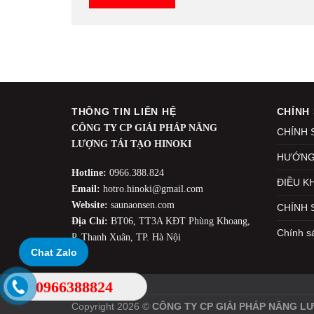
THÔNG TIN LIÊN HỆ
CHÍNH
CÔNG TY CP GIẢI PHÁP NĂNG
CHÍNH 
LƯỢNG TÁI TẠO HINOKI
HƯỚNG
Hotline:
0966.388.824
ĐIỀU K
Email:
hotro.hinoki@gmail.com
Website:
saunaonsen.com
CHÍNH 
Địa Chỉ:
BT06, TT3A KĐT Phùng Khoang,
Chính s
P. Thanh Xuân, TP. Hà Nội
Chat Zalo
0966388824
SẢN PHẨM KHÁC
Copyright 2026 ©
CÔNG TY CP GIẢI PHÁP NĂNG LƯ