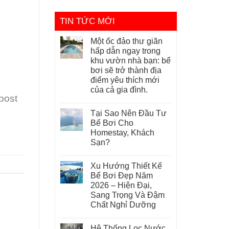
TIN TỨC MỚI
Một ốc đảo thư giãn
hấp dẫn ngay trong
khu vườn nhà bạn: bể
bơi sẽ trở thành địa
điểm yêu thích mới
của cả gia đình.
 post
Tại Sao Nên Đầu Tư
Bể Bơi Cho
Homestay, Khách
Sạn?
Xu Hướng Thiết Kế
Bể Bơi Đẹp Năm
2026 – Hiện Đại,
Sang Trọng Và Đậm
Chất Nghỉ Dưỡng
Hệ Thống Lọc Nước