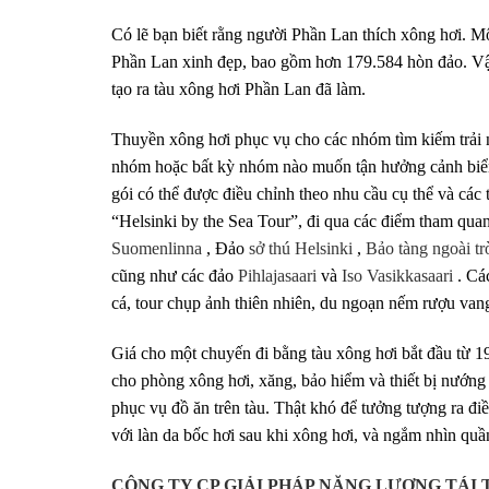
Có lẽ bạn biết rằng người Phần Lan thích xông hơi. M
Phần Lan xinh đẹp, bao gồm hơn 179.584 hòn đảo. Vậy
tạo ra tàu xông hơi Phần Lan đã làm.
Thuyền xông hơi phục vụ cho các nhóm tìm kiếm trải 
nhóm hoặc bất kỳ nhóm nào muốn tận hưởng cảnh biển 
gói có thể được điều chỉnh theo nhu cầu cụ thể và cá
“Helsinki by the Sea Tour”, đi qua các điểm tham quan
Suomenlinna
, Đảo
sở thú Helsinki
,
Bảo tàng ngoài tr
cũng như các đảo
Pihlajasaari
và
Iso Vasikkasaari
. Các
cá, tour chụp ảnh thiên nhiên, du ngoạn nếm rượu van
Giá cho một chuyến đi bằng tàu xông hơi bắt đầu từ 
cho phòng xông hơi, xăng, bảo hiểm và thiết bị nướng 
phục vụ đồ ăn trên tàu. Thật khó để tưởng tượng ra đi
với làn da bốc hơi sau khi xông hơi, và ngắm nhìn quầ
CÔNG TY CP GIẢI PHÁP NĂNG LƯỢNG TÁI 