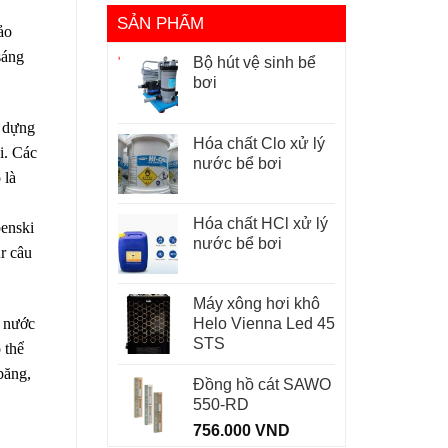
SẢN PHẨM
ảo
sáng
Bộ hút vệ sinh bể
bơi
y dựng
Hóa chất Clo xử lý
i. Các
nước bể bơi
 là
Hóa chất HCl xử lý
enski
nước bể bơi
r câu
Máy xông hơi khô
à nước
Helo Vienna Led 45
STS
 thể
băng,
Đồng hồ cát SAWO
550-RD
756.000
VND