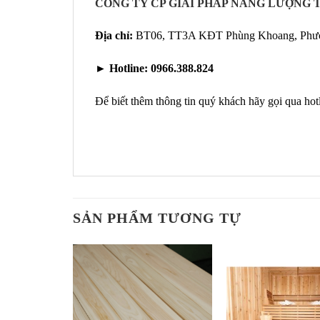
CÔNG TY CP GIẢI PHÁP NĂNG LƯỢNG T
Địa chỉ:
BT06, TT3A KĐT Phùng Khoang, Phườn
►
Hotline:
0966.388.824
Để biết thêm thông tin quý khách hãy gọi qua hot
SẢN PHẨM TƯƠNG TỰ