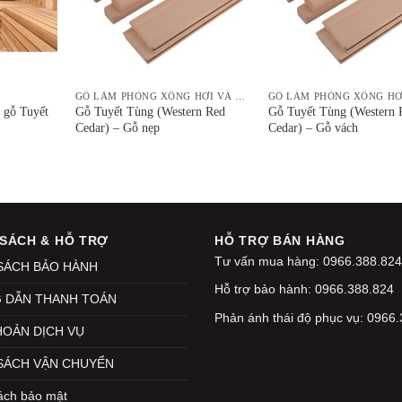
GỖ LÀM PHÒNG XÔNG HƠI VÀ NỘI THẤT
 gỗ Tuyết
Gỗ Tuyết Tùng (Western Red
Gỗ Tuyết Tùng (Western 
Cedar) – Gỗ nẹp
Cedar) – Gỗ vách
 SÁCH & HỖ TRỢ
HỖ TRỢ BÁN HÀNG
Tư vấn mua hàng: 0966.388.824
SÁCH BẢO HÀNH
Hỗ trợ bảo hành: 0966.388.824
 DẪN THANH TOÁN
Phản ánh thái độ phục vụ: 0966
HOẢN DỊCH VỤ
SÁCH VẬN CHUYỂN
ách bảo mật