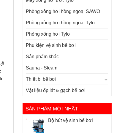
Máy xông hơi ướt Tylo
Phòng xông hơi hồng ngoại SAWO
Phòng xông hơi hồng ngoại Tylo
Phòng xông hơi Tylo
Phụ kiện vệ sinh bể bơi
Sản phẩm khác
 gỗ
Sauna - Steam
c
nh
Thiết bị bể bơi
Vật liệu ốp lát & gạch bể bơi
SẢN PHẨM MỚI NHẤT
Bộ hút vệ sinh bể bơi