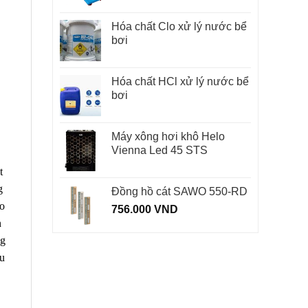
Hóa chất Clo xử lý nước bể
bơi
Hóa chất HCl xử lý nước bể
bơi
Máy xông hơi khô Helo
Vienna Led 45 STS
t
g
Đồng hồ cát SAWO 550-RD
ạo
756.000
VND
n
ng
ấu