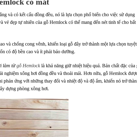
Hemlock có mắt
ẳng và có kết cấu đồng đều, nó là lựa chọn phổ biến cho việc sử dụng
 vẻ đẹp tự nhiên của gỗ Hemlock có thể mang đến nét tinh tế cho bất
o và chống cong vênh, khiến loại gỗ đây trở thành một lựa chọn tuyệt
 có độ bền cao và ít phải bảo dưỡng.
i làm từ
gỗ Hemlock
là khả năng giữ nhiệt hiệu quả. Bản chất đặc của
trải nghiệm xông hơi đồng đều và thoải mái. Hơn nữa, gỗ Hemlock đượ
 khi phản ứng với những thay đổi và nhiệt độ và độ ẩm, khiến nó trở thà
xây dựng phòng xông hơi.