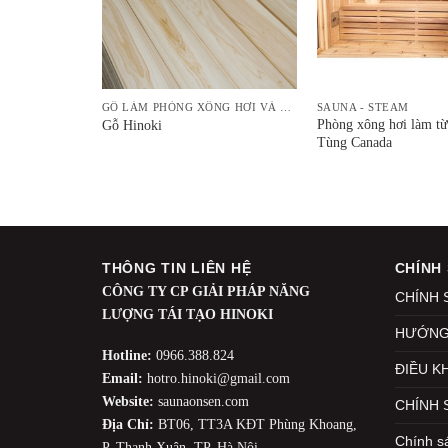
GỖ LÀM PHÒNG XÔNG HƠI VÀ NỘI THẤT
GỖ LÀM PHÒNG XÔNG HƠI VÀ NỘI THẤT
SAUNA - STEAM
Phòng xông hơi làm từ
tern Hemlock
Gỗ Hinoki
Tùng Canada
THÔNG TIN LIÊN HỆ
CHÍNH
CÔNG TY CP GIẢI PHÁP NĂNG
CHÍNH 
LƯỢNG TÁI TẠO HINOKI
HƯỚNG
Hotline:
0966.388.824
ĐIỀU K
Email:
hotro.hinoki@gmail.com
Website:
saunaonsen.com
CHÍNH 
Địa Chỉ:
BT06, TT3A KĐT Phùng Khoang,
Chính s
P. Thanh Xuân, TP. Hà Nội