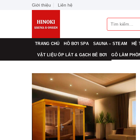
Skip
Giới thiệu
Liên hệ
to
content
Tìm
kiếm:
TRANG CHỦ
HỒ BƠI SPA
SAUNA – STEAM
HỆ 
VẬT LIỆU ỐP LÁT & GẠCH BỂ BƠI
GỖ LÀM PHÒN