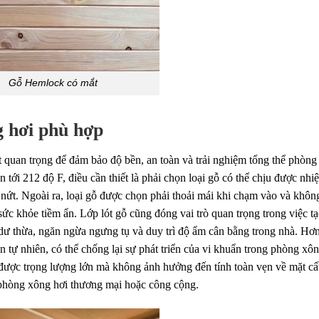
Gỗ Hemlock có mắt
 hơi phù hợp
t quan trọng để đảm bảo độ bền, an toàn và trải nghiệm tổng thể phòng
tới 212 độ F, điều cần thiết là phải chọn loại gỗ có thể chịu được nhiệ
ứt. Ngoài ra, loại gỗ được chọn phải thoải mái khi chạm vào và khôn
sức khỏe tiềm ẩn. Lớp lót gỗ cũng đóng vai trò quan trọng trong việc t
dư thừa, ngăn ngừa ngưng tụ và duy trì độ ẩm cân bằng trong nhà. Hơ
n tự nhiên, có thể chống lại sự phát triển của vi khuẩn trong phòng xô
u được trọng lượng lớn mà không ảnh hưởng đến tính toàn vẹn về mặt c
i phòng xông hơi thương mại hoặc công cộng.