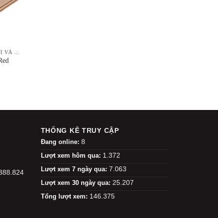
GỖ LÀM PHÒNG XÔNG HƠI VÀ NỘI THẤT
Red
THỐNG KÊ TRUY CẬP
8
Đang online:
1.372
Lượt xem hôm qua:
7.063
Lượt xem 7 ngày qua:
.388.824
25.207
Lượt xem 30 ngày qua:
146.375
Tổng lượt xem: