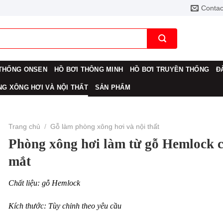
Contac
THỐNG ONSEN
HỒ BƠI THÔNG MINH
HỒ BƠI TRUYỀN THỐNG
Đ
G XÔNG HƠI VÀ NỘI THẤT
SẢN PHẨM
Trang chủ
/
Gỗ làm phòng xông hơi và nội thất
Phòng xông hơi làm từ gỗ Hemlock 
mắt
Chất liệu: gỗ Hemlock
Kích thước: Tùy chỉnh theo yêu cầu