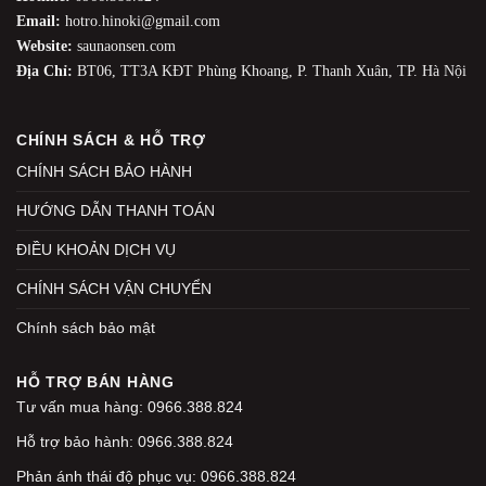
Email:
hotro.hinoki@gmail.com
Website:
saunaonsen.com
Địa Chỉ:
BT06, TT3A KĐT Phùng Khoang, P. Thanh Xuân, TP. Hà Nội
CHÍNH SÁCH & HỖ TRỢ
CHÍNH SÁCH BẢO HÀNH
HƯỚNG DẪN THANH TOÁN
ĐIỀU KHOẢN DỊCH VỤ
CHÍNH SÁCH VẬN CHUYỂN
Chính sách bảo mật
HỖ TRỢ BÁN HÀNG
Tư vấn mua hàng: 0966.388.824
Hỗ trợ bảo hành: 0966.388.824
Phản ánh thái độ phục vụ: 0966.388.824