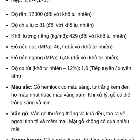
Nẹp: 2,2×4,1×1,7
Độ rắn: 12300 (đối với khô tự nhiên)
Độ chịu lực: 81 (đối với khô tự nhiên)
Khối lượng riêng (kg/m3): 429 (đối với khô tự nhiên)
Độ nén dọc (MPa): 46,7 (đối với khô tự nhiên)
Độ nén ngang (MPa): 6,48 (đối với khô tự nhiên)
Độ co rút (khô tự nhiên – 12%): 1,6 (Tiếp tuyến / xuyên
tâm)
Màu sắc
: Gỗ hemlock có màu sáng, từ trắng kem đến
hơi nâu nhạt hoặc màu vàng xám. Khi xử lý, gỗ có thể
trông sáng và mịn.
Vân gỗ
: Vân gỗ thường thẳng và khá đều, tạo ra vẻ
ngoài tinh tế và mềm mại. Mặt gỗ không có quá nhiều
mắt.
Trọng lượng
: Gỗ hemlock nhẹ, dễ dàng vận chuyển và