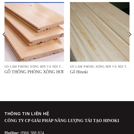
GỖ LÀM PHÒNG XÔNG HƠI VÀ NỘI THẤT
GỖ LÀM PHÒNG XÔNG HƠI VÀ NỘI THẤT
GỖ THÔNG PHÒNG XÔNG HƠI
Gỗ Hinoki
THÔNG TIN LIÊN HỆ
CÔNG TY CP GIẢI PHÁP NĂNG LƯỢNG TÁI TẠO HINOKI
Hotline:
0966.388.824