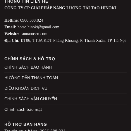
THÔNG TIN LIÊN HỆ
CÔNG TY CP GIẢI PHÁP NĂNG LƯỢNG TÁI TẠO HINOKI
Hotline:
0966.388.824
Email:
hotro.hinoki@gmail.com
Website:
saunaonsen.com
Địa Chỉ:
BT06, TT3A KĐT Phùng Khoang, P. Thanh Xuân, TP. Hà Nội
CHÍNH SÁCH & HỖ TRỢ
CHÍNH SÁCH BẢO HÀNH
HƯỚNG DẪN THANH TOÁN
ĐIỀU KHOẢN DỊCH VỤ
CHÍNH SÁCH VẬN CHUYỂN
Chính sách bảo mật
HỖ TRỢ BÁN HÀNG
Tư vấn mua hàng: 0966.388.824