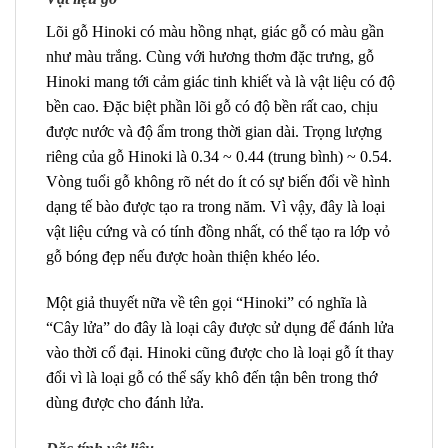
Lõi gỗ Hinoki có màu hồng nhạt, giác gỗ có màu gần
như màu trắng. Cùng với hương thơm đặc trưng, gỗ
Hinoki mang tới cảm giác tinh khiết và là vật liệu có độ
bền cao. Đặc biệt phần lõi gỗ có độ bền rất cao, chịu
được nước và độ ẩm trong thời gian dài. Trọng lượng
riêng của gỗ Hinoki là 0.34 ~ 0.44 (trung bình) ~ 0.54.
Vòng tuổi gỗ không rõ nét do ít có sự biến đổi về hình
dạng tế bào được tạo ra trong năm. Vì vậy, đây là loại
vật liệu cứng và có tính đồng nhất, có thể tạo ra lớp vỏ
gỗ bóng đẹp nếu được hoàn thiện khéo léo.
Một giả thuyết nữa về tên gọi “Hinoki” có nghĩa là
“Cây lửa” do đây là loại cây được sử dụng để đánh lửa
vào thời cổ đại. Hinoki cũng được cho là loại gỗ ít thay
đổi vì là loại gỗ có thể sấy khô đến tận bên trong thớ
dùng được cho đánh lửa.