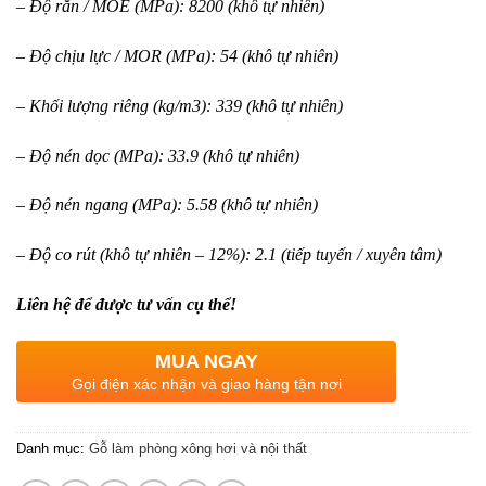
– Độ rắn / MOE (MPa): 8200 (khô tự nhiên)
– Độ chịu lực / MOR (MPa): 54 (khô tự nhiên)
– Khối lượng riêng (kg/m3): 339 (khô tự nhiên)
– Độ nén dọc (MPa): 33.9 (khô tự nhiên)
– Độ nén ngang (MPa): 5.58 (khô tự nhiên)
– Độ co rút (khô tự nhiên – 12%): 2.1 (tiếp tuyến / xuyên tâm)
Liên hệ để được tư vấn cụ thể!
MUA NGAY
Gọi điện xác nhận và giao hàng tận nơi
Danh mục:
Gỗ làm phòng xông hơi và nội thất