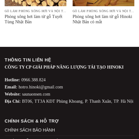
GỖ LÀM PHÒNG XÔNG HƠI VÀ NỘI THẤT
GỖ LÀM PHÒNG XÔNG HƠI VÀ NỘI THẤT
Phòng xông hơi làm từ gỗ Tuyết
Phòng xông hơi làm từ gỗ Hinoki
Tùng Nhật Bản
Nhật Bản có mắt
THÔNG TIN LIÊN HỆ
CÔNG TY CP GIẢI PHÁP NĂNG LƯỢNG TÁI TẠO HINOKI
Hotline:
0966.388.824
Email:
hotro.hinoki@gmail.com
Website:
saunaonsen.com
Địa Chỉ:
BT06, TT3A KĐT Phùng Khoang, P. Thanh Xuân, TP. Hà Nội
CHÍNH SÁCH & HỖ TRỢ
CHÍNH SÁCH BẢO HÀNH