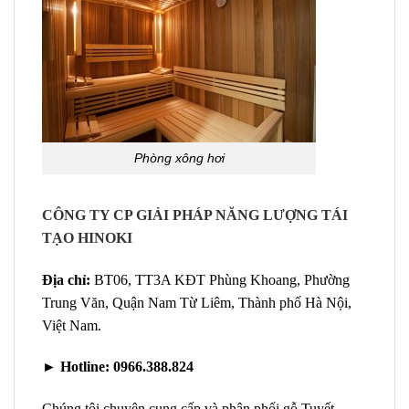
Phòng xông hơi
CÔNG TY CP GIẢI PHÁP NĂNG LƯỢNG TÁI
TẠO HINOKI
Địa chỉ:
BT06, TT3A KĐT Phùng Khoang, Phường
Trung Văn, Quận Nam Từ Liêm, Thành phố Hà Nội,
Việt Nam.
►
Hotline:
0966.388.824
Chúng tôi chuyên cung cấp và phân phối gỗ Tuyết