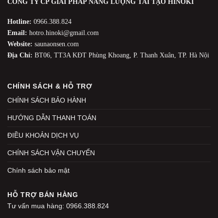
CÔNG TY CP GIẢI PHÁP NĂNG LƯỢNG TÁI TẠO HINOKI
Hotline:
0966.388.824
Email:
hotro.hinoki@gmail.com
Website:
saunaonsen.com
Địa Chỉ:
BT06, TT3A KĐT Phùng Khoang, P. Thanh Xuân, TP. Hà Nội
CHÍNH SÁCH & HỖ TRỢ
CHÍNH SÁCH BẢO HÀNH
HƯỚNG DẪN THANH TOÁN
ĐIỀU KHOẢN DỊCH VỤ
CHÍNH SÁCH VẬN CHUYỂN
Chính sách bảo mật
HỖ TRỢ BÁN HÀNG
Tư vấn mua hàng: 0966.388.824