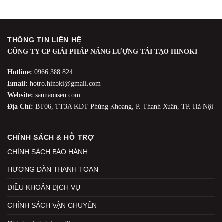
THÔNG TIN LIÊN HỆ
CÔNG TY CP GIẢI PHÁP NĂNG LƯỢNG TÁI TẠO HINOKI
Hotline:
0966.388.824
Email:
hotro.hinoki@gmail.com
Website:
saunaonsen.com
Địa Chỉ:
BT06, TT3A KĐT Phùng Khoang, P. Thanh Xuân, TP. Hà Nội
CHÍNH SÁCH & HỖ TRỢ
CHÍNH SÁCH BẢO HÀNH
HƯỚNG DẪN THANH TOÁN
ĐIỀU KHOẢN DỊCH VỤ
CHÍNH SÁCH VẬN CHUYỂN