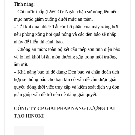
Tính năng:
– Cắt nước thấp (LWCO): Ngăn chặn sự nóng lên nếu
mực nước giảm xuống dưới mức an toàn.
– Tắt khi quá nhiệt: Tắt các bộ phận của máy xông hơi
nếu phòng xông hơi quá nóng và các đèn báo sẽ nhấp
nháy để hiển thị cảnh báo.
– Chống ăn mòn: toàn bộ kết cấu thép sơn tĩnh điện bảo
vệ lò hơi khỏi bị ăn mòn thường gặp trong môi trường
ẩm ướt.
– Khả năng bảo trì dễ dàng: Đèn báo và chẩn đoán tích
hợp sẽ thông báo cho bạn khi có vấn đề cần được giải
quyết, đồng thời việc truy cập và kiểm soát dịch vụ đơn
giản giúp vấn đề trở nên dễ dàng giải quyết..
CÔNG TY CP GIẢI PHÁP NĂNG LƯỢNG TÁI
TẠO HINOKI