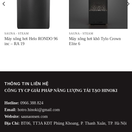
SAUNA - STEAM
SAUNA - STEAM
Máy xông hơi Helo RONDO 96
Máy xông hơi khô Tylo Crown
inc – RA 19
Elite 6
THÔNG TIN LIÊN HỆ
CÔNG TY CP GIẢI PHÁP NĂNG LƯỢNG TÁI TẠO HINOKI
Hotline:
0966.388.824
Email:
hotro.hinoki@gmail.com
Website:
saunaonsen.com
Địa Chỉ:
BT06, TT3A KĐT Phùng Khoang, P. Thanh Xuân, TP. Hà Nội