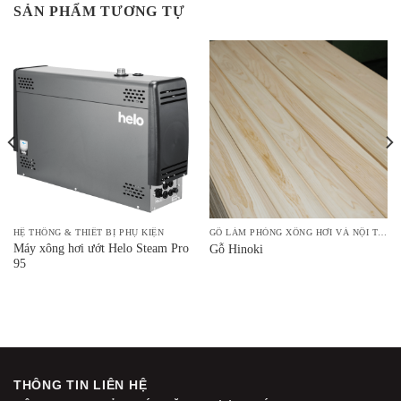
SẢN PHẨM TƯƠNG TỰ
HỆ THỐNG & THIẾT BỊ PHỤ KIỆN
GỖ LÀM PHÒNG XÔNG HƠI VÀ NỘI THẤT
Máy xông hơi ướt Helo Steam Pro
Gỗ Hinoki
95
THÔNG TIN LIÊN HỆ