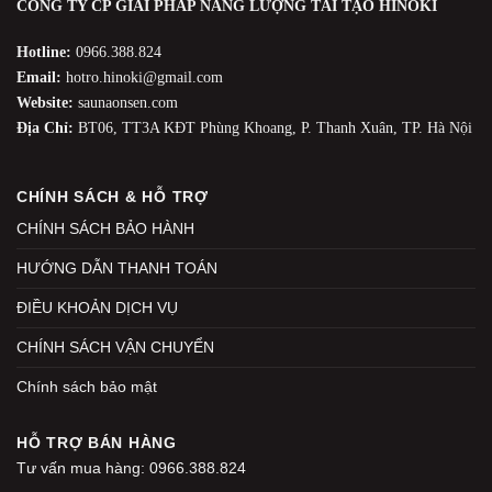
CÔNG TY CP GIẢI PHÁP NĂNG LƯỢNG TÁI TẠO HINOKI
Hotline:
0966.388.824
Email:
hotro.hinoki@gmail.com
Website:
saunaonsen.com
Địa Chỉ:
BT06, TT3A KĐT Phùng Khoang, P. Thanh Xuân, TP. Hà Nội
CHÍNH SÁCH & HỖ TRỢ
CHÍNH SÁCH BẢO HÀNH
HƯỚNG DẪN THANH TOÁN
ĐIỀU KHOẢN DỊCH VỤ
CHÍNH SÁCH VẬN CHUYỂN
Chính sách bảo mật
HỖ TRỢ BÁN HÀNG
Tư vấn mua hàng: 0966.388.824