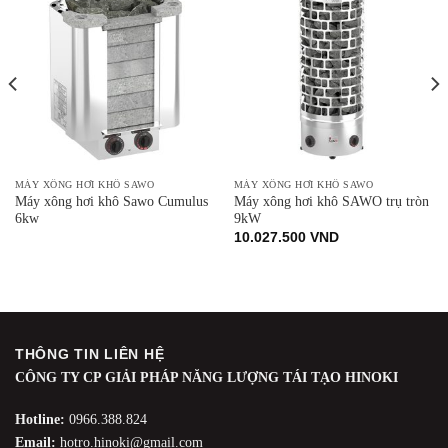
MÁY XÔNG HƠI KHÔ SAWO
MÁY XÔNG HƠI KHÔ SAWO
Máy xông hơi khô Sawo Cumulus
Máy xông hơi khô SAWO trụ tròn
6kw
9kW
10.027.500
VND
THÔNG TIN LIÊN HỆ
CÔNG TY CP GIẢI PHÁP NĂNG LƯỢNG TÁI TẠO HINOKI
Hotline:
0966.388.824
Email:
hotro.hinoki@gmail.com