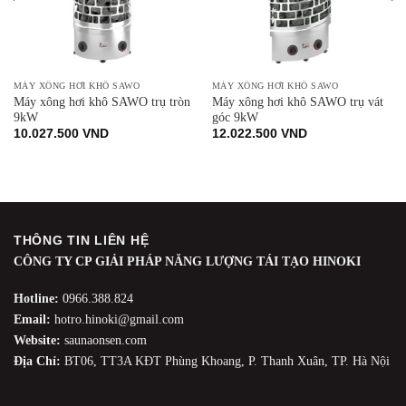
MÁY XÔNG HƠI KHÔ SAWO
MÁY XÔNG HƠI KHÔ SAWO
Máy xông hơi khô SAWO trụ tròn
Máy xông hơi khô SAWO trụ vát
9kW
góc 9kW
10.027.500
VND
12.022.500
VND
THÔNG TIN LIÊN HỆ
CÔNG TY CP GIẢI PHÁP NĂNG LƯỢNG TÁI TẠO HINOKI
Hotline:
0966.388.824
Email:
hotro.hinoki@gmail.com
Website:
saunaonsen.com
Địa Chỉ:
BT06, TT3A KĐT Phùng Khoang, P. Thanh Xuân, TP. Hà Nội