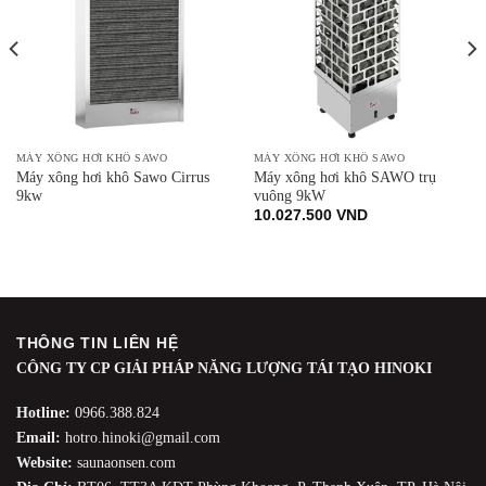
MÁY XÔNG HƠI KHÔ SAWO
MÁY XÔNG HƠI KHÔ SAWO
Máy xông hơi khô Sawo Cirrus
Máy xông hơi khô SAWO trụ
9kw
vuông 9kW
10.027.500
VND
THÔNG TIN LIÊN HỆ
CÔNG TY CP GIẢI PHÁP NĂNG LƯỢNG TÁI TẠO HINOKI
Hotline:
0966.388.824
Email:
hotro.hinoki@gmail.com
Website:
saunaonsen.com