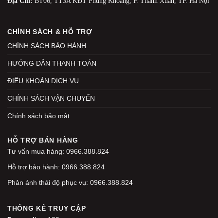
Địa Chỉ:
BT06, TT3A KĐT Phùng Khoang, P. Thanh Xuân, TP. Hà Nội
CHÍNH SÁCH & HỖ TRỢ
CHÍNH SÁCH BẢO HÀNH
HƯỚNG DẪN THANH TOÁN
ĐIỀU KHOẢN DỊCH VỤ
CHÍNH SÁCH VẬN CHUYỂN
Chính sách bảo mật
HỖ TRỢ BÁN HÀNG
Tư vấn mua hàng: 0966.388.824
Hỗ trợ bảo hành: 0966.388.824
Phản ánh thái độ phục vụ: 0966.388.824
THỐNG KÊ TRUY CẬP