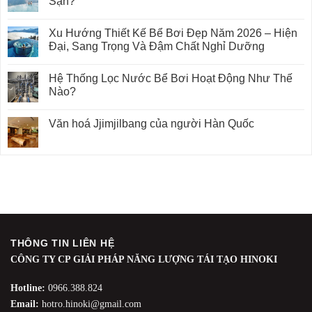
Sạn?
Xu Hướng Thiết Kế Bể Bơi Đẹp Năm 2026 – Hiện
Đại, Sang Trọng Và Đậm Chất Nghỉ Dưỡng
Hệ Thống Lọc Nước Bể Bơi Hoạt Động Như Thế
Nào?
Văn hoá Jjimjilbang của người Hàn Quốc
THÔNG TIN LIÊN HỆ
CÔNG TY CP GIẢI PHÁP NĂNG LƯỢNG TÁI TẠO HINOKI
Hotline:
0966.388.824
Email:
hotro.hinoki@gmail.com