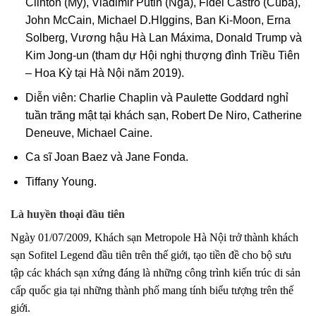
Clinton (Mỹ), Vladimir Putin (Nga), Fidel Castro (Cuba),
John McCain, Michael D.HIggins, Ban Ki-Moon, Erna
Solberg, Vương hậu Hà Lan Máxima, Donald Trump và
Kim Jong-un (tham dự Hội nghị thượng đình Triều Tiên
– Hoa Kỳ tại Hà Nội năm 2019).
Diễn viên: Charlie Chaplin và Paulette Goddard nghỉ
tuần trăng mật tại khách sạn, Robert De Niro, Catherine
Deneuve, Michael Caine.
Ca sĩ Joan Baez và Jane Fonda.
Tiffany Young.
Là huyền thoại đầu tiên
Ngày 01/07/2009, Khách sạn Metropole Hà Nội trở thành khách
sạn Sofitel Legend đầu tiên trên thế giới, tạo tiền đề cho bộ sưu
tập các khách sạn xứng đáng là những công trình kiến trúc di sản
cấp quốc gia tại những thành phố mang tính biểu tượng trên thế
giới.