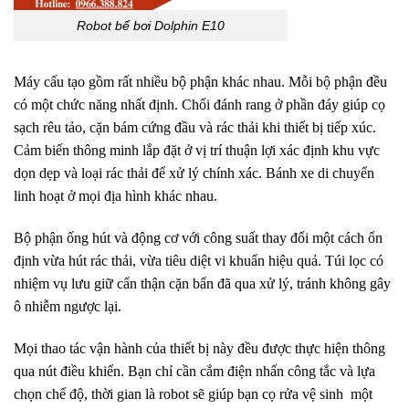
Robot bể bơi Dolphin E10
Máy cấu tạo gồm rất nhiều bộ phận khác nhau. Mỗi bộ phận đều
có một chức năng nhất định. Chổi đánh rang ở phần đáy giúp cọ
sạch rêu tảo, cặn bám cứng đầu và rác thải khi thiết bị tiếp xúc.
Cảm biến thông minh lắp đặt ở vị trí thuận lợi xác định khu vực
dọn dẹp và loại rác thải để xử lý chính xác. Bánh xe di chuyển
linh hoạt ở mọi địa hình khác nhau.
Bộ phận ống hút và động cơ với công suất thay đổi một cách ổn
định vừa hút rác thải, vừa tiêu diệt vi khuẩn hiệu quả. Túi lọc có
nhiệm vụ lưu giữ cẩn thận cặn bẩn đã qua xử lý, tránh không gây
ô nhiễm ngược lại.
Mọi thao tác vận hành của thiết bị này đều được thực hiện thông
qua nút điều khiển. Bạn chỉ cần cắm điện nhấn công tắc và lựa
chọn chế độ, thời gian là robot sẽ giúp bạn cọ rửa vệ sinh một