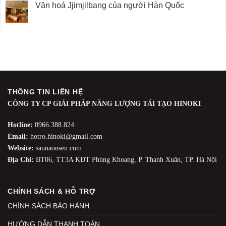
Văn hoá Jjimjilbang của người Hàn Quốc
THÔNG TIN LIÊN HỆ
CÔNG TY CP GIẢI PHÁP NĂNG LƯỢNG TÁI TẠO HINOKI
Hotline:
0966.388.824
Email:
hotro.hinoki@gmail.com
Website:
saunaonsen.com
Địa Chỉ:
BT06, TT3A KĐT Phùng Khoang, P. Thanh Xuân, TP. Hà Nội
CHÍNH SÁCH & HỖ TRỢ
CHÍNH SÁCH BẢO HÀNH
HƯỚNG DẪN THANH TOÁN