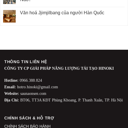
Văn hoá Jjimjilbang của người Hàn Quốc
THÔNG TIN LIÊN HỆ
CÔNG TY CP GIẢI PHÁP NĂNG LƯỢNG TÁI TẠO HINOKI
Hotline:
0966.388.824
Email:
hotro.hinoki@gmail.com
Website:
saunaonsen.com
Địa Chỉ:
BT06, TT3A KĐT Phùng Khoang, P. Thanh Xuân, TP. Hà Nội
CHÍNH SÁCH & HỖ TRỢ
CHÍNH SÁCH BẢO HÀNH