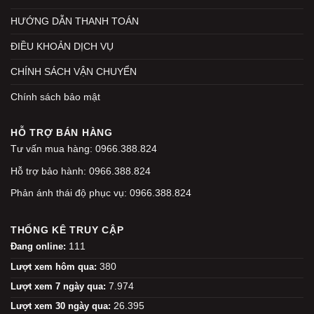
HƯỚNG DẪN THANH TOÁN
ĐIỀU KHOẢN DỊCH VỤ
CHÍNH SÁCH VẬN CHUYỂN
Chính sách bảo mật
HỖ TRỢ BÁN HÀNG
Tư vấn mua hàng: 0966.388.824
Hỗ trợ bảo hành: 0966.388.824
Phản ánh thái độ phục vụ: 0966.388.824
THỐNG KÊ TRUY CẬP
111
Đang online:
380
Lượt xem hôm qua:
7.974
Lượt xem 7 ngày qua:
26.395
Lượt xem 30 ngày qua: