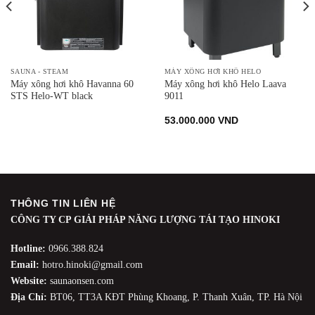
SAUNA - STEAM
MÁY XÔNG HƠI KHÔ HELO
Máy xông hơi khô Havanna 60
Máy xông hơi khô Helo Laava
STS Helo-WT black
9011
53.000.000
VND
THÔNG TIN LIÊN HỆ
CÔNG TY CP GIẢI PHÁP NĂNG LƯỢNG TÁI TẠO HINOKI
Hotline:
0966.388.824
Email:
hotro.hinoki@gmail.com
Website:
saunaonsen.com
Địa Chỉ:
BT06, TT3A KĐT Phùng Khoang, P. Thanh Xuân, TP. Hà Nội