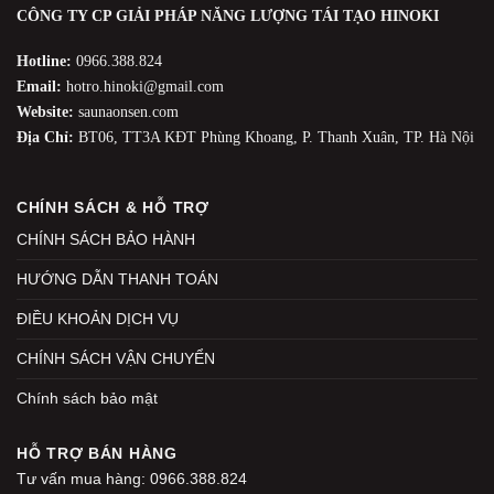
CÔNG TY CP GIẢI PHÁP NĂNG LƯỢNG TÁI TẠO HINOKI
Hotline:
0966.388.824
Email:
hotro.hinoki@gmail.com
Website:
saunaonsen.com
Địa Chỉ:
BT06, TT3A KĐT Phùng Khoang, P. Thanh Xuân, TP. Hà Nội
CHÍNH SÁCH & HỖ TRỢ
CHÍNH SÁCH BẢO HÀNH
HƯỚNG DẪN THANH TOÁN
ĐIỀU KHOẢN DỊCH VỤ
CHÍNH SÁCH VẬN CHUYỂN
Chính sách bảo mật
HỖ TRỢ BÁN HÀNG
Tư vấn mua hàng: 0966.388.824