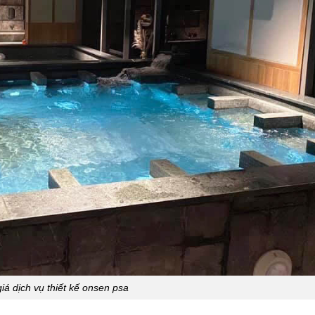
iá dịch vụ thiết kế onsen psa