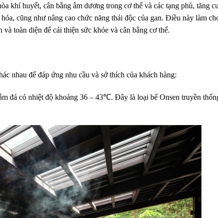
 hòa khí huyết, cân bằng âm dương trong cơ thể và các tạng phủ, tăng 
iêu hóa, cũng như nâng cao chức năng thải độc của gan. Điều này làm cho
và toàn diện để cải thiện sức khỏe và cân bằng cơ thể.
hác nhau để đáp ứng nhu cầu và sở thích của khách hàng:
ắm đá có nhiệt độ khoảng 36 – 43℃. Đây là loại bể Onsen truyền thốn