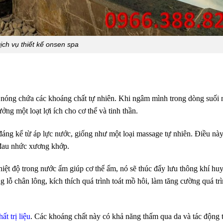
ịch vụ thiết kế onsen spa
ớc nóng chứa các khoáng chất tự nhiên. Khi ngâm mình trong dòng suối
g một loạt lợi ích cho cơ thể và tinh thần.
đáng kể từ áp lực nước, giống như một loại massage tự nhiên. Điều nà
n đau nhức xương khớp.
hiệt độ trong nước ấm giúp cơ thể ấm, nó sẽ thúc đẩy lưu thông khí huy
 lỗ chân lông, kích thích quá trình toát mồ hôi, làm tăng cường quá trì
ất trị liệu
. Các khoáng chất này có khả năng thấm qua da và tác động 