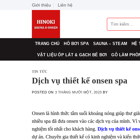
Skip
Giới thiệu
Liên hệ
to
content
Tìm
kiếm:
TRANG CHỦ
HỒ BƠI SPA
SAUNA – STEAM
HỆ 
VẬT LIỆU ỐP LÁT & GẠCH BỂ BƠI
GỖ LÀM PHÒN
TIN TỨC
Dịch vụ thiết kế onsen spa
POSTED ON
3 THÁNG MƯỜI MỘT, 2023
BY
Onsen là hình thức tắm suối khoáng nóng giúp thư giã
nhiều spa đã đưa onsen vào các dịch vụ của mình. Vì v
nghiệm tốt nhất cho khách hàng.
Dịch vụ thiết kế on
dự án. Chuyên gia thiết kế có kinh nghiệm và kiến thứ