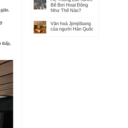
Bể Bơi Hoạt Động
giãn.
Như Thế Nào?
cỡ
Văn hoá Jjimjilbang
của người Hàn Quốc
 thấp,