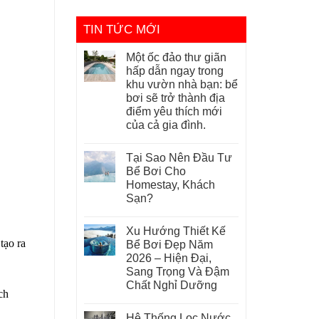
TIN TỨC MỚI
Một ốc đảo thư giãn
hấp dẫn ngay trong
khu vườn nhà bạn: bể
bơi sẽ trở thành địa
điểm yêu thích mới
của cả gia đình.
Tại Sao Nên Đầu Tư
Bể Bơi Cho
Homestay, Khách
Sạn?
Xu Hướng Thiết Kế
tạo ra
Bể Bơi Đẹp Năm
2026 – Hiện Đại,
Sang Trọng Và Đậm
Chất Nghỉ Dưỡng
ch
Hệ Thống Lọc Nước