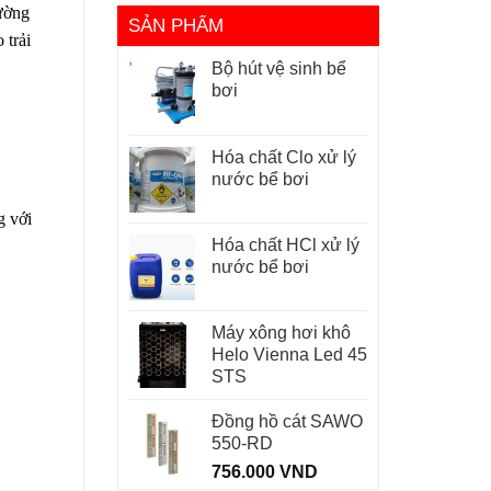
cường
SẢN PHẨM
 trải
Bộ hút vệ sinh bể
bơi
Hóa chất Clo xử lý
nước bể bơi
g với
Hóa chất HCl xử lý
nước bể bơi
Máy xông hơi khô
Helo Vienna Led 45
STS
Đồng hồ cát SAWO
550-RD
756.000
VND