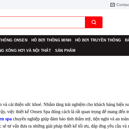
Contac
THỐNG ONSEN
HỒ BƠI THÔNG MINH
HỒ BƠI TRUYỀN THỐNG
Đ
G XÔNG HƠI VÀ NỘI THẤT
SẢN PHẨM
n và cải thiện sức khoẻ. Nhằm tăng trải nghiệm cho khách hàng hiện na
ậy, việc thiết kế Onsen Spa đúng cách là rất quan trọng để mang đến tr
sen spa
chuyên nghiệp giúp đảm bảo tính thẩm mỹ, tiện nghi và an toàn
c sẽ tư vấn đưa ra những giải pháp thiết kế tối ưu, đáp ứng yêu cầu và