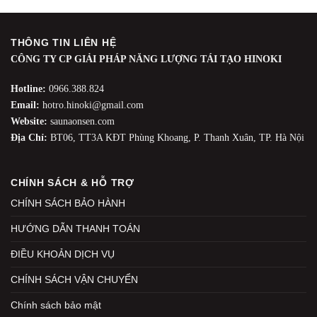
THÔNG TIN LIÊN HỆ
CÔNG TY CP GIẢI PHÁP NĂNG LƯỢNG TÁI TẠO HINOKI
Hotline:
0966.388.824
Email:
hotro.hinoki@gmail.com
Website:
saunaonsen.com
Địa Chỉ:
BT06, TT3A KĐT Phùng Khoang, P. Thanh Xuân, TP. Hà Nội
CHÍNH SÁCH & HỖ TRỢ
CHÍNH SÁCH BẢO HÀNH
HƯỚNG DẪN THANH TOÁN
ĐIỀU KHOẢN DỊCH VỤ
CHÍNH SÁCH VẬN CHUYỂN
Chính sách bảo mật