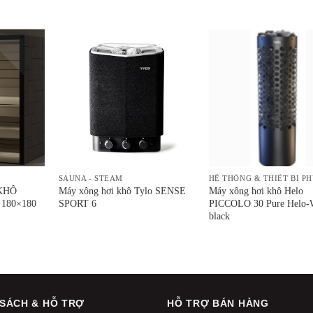
SAUNA - STEAM
HỆ THỐNG & THIẾT BỊ PH
KHÔ
Máy xông hơi khô Tylo SENSE
Máy xông hơi khô Helo
180×180
SPORT 6
PICCOLO 30 Pure Helo
black
 SÁCH & HỖ TRỢ
HỖ TRỢ BÁN HÀNG