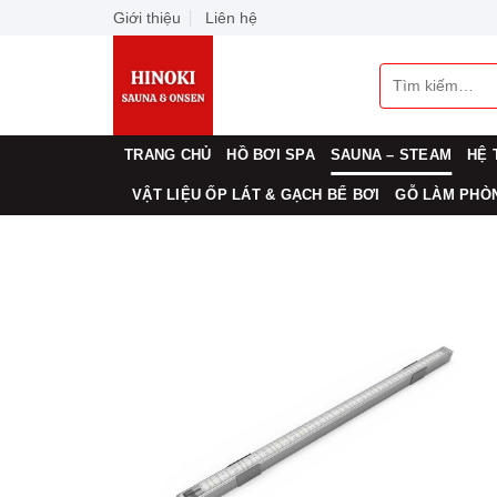
Skip
Giới thiệu
Liên hệ
to
content
Tìm
kiếm:
TRANG CHỦ
HỒ BƠI SPA
SAUNA – STEAM
HỆ 
VẬT LIỆU ỐP LÁT & GẠCH BỂ BƠI
GỖ LÀM PHÒN