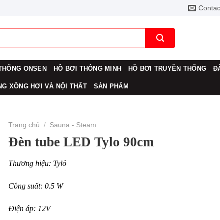
Contac
THỐNG ONSEN
HỒ BƠI THÔNG MINH
HỒ BƠI TRUYỀN THỐNG
Đ
G XÔNG HƠI VÀ NỘI THẤT
SẢN PHẨM
Trang chủ
/
Sauna - Steam
Đèn tube LED Tylo 90cm
Thương hiệu: Tylö
Công suất: 0.5 W
Điện áp: 12V