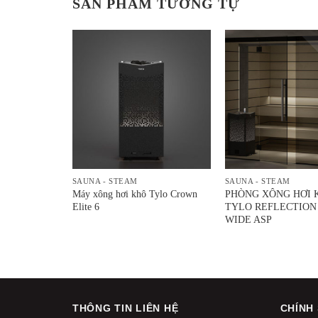
SẢN PHẨM TƯƠNG TỰ
 BỊ PHỤ KIỆN
SAUNA - STEAM
SAUNA - STEAM
Helo Steam
Máy xông hơi khô Tylo Crown
PHÒNG XÔNG HƠI 
Elite 6
TYLO REFLECTION 
WIDE ASP
THÔNG TIN LIÊN HỆ
CHÍNH