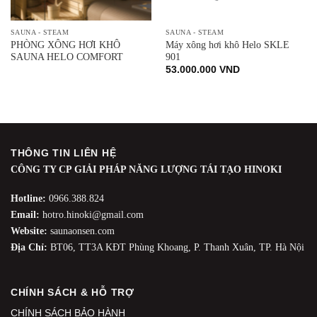
SAUNA - STEAM
SAUNA - STEAM
PHÒNG XÔNG HƠI KHÔ
Máy xông hơi khô Helo SKLE
SAUNA HELO COMFORT
901
53.000.000
VND
THÔNG TIN LIÊN HỆ
CÔNG TY CP GIẢI PHÁP NĂNG LƯỢNG TÁI TẠO HINOKI
Hotline:
0966.388.824
Email:
hotro.hinoki@gmail.com
Website:
saunaonsen.com
Địa Chỉ:
BT06, TT3A KĐT Phùng Khoang, P. Thanh Xuân, TP. Hà Nội
CHÍNH SÁCH & HỖ TRỢ
CHÍNH SÁCH BẢO HÀNH