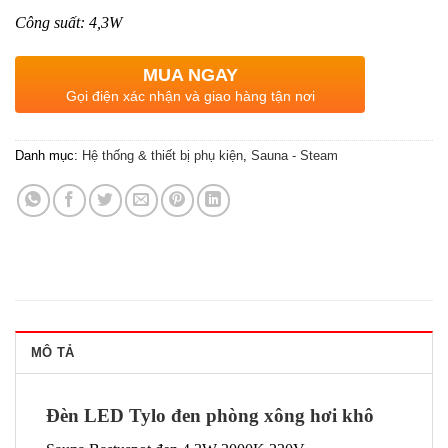
Công suất: 4,3W
MUA NGAY
Gọi điện xác nhận và giao hàng tận nơi
Danh mục:
Hệ thống & thiết bị phụ kiện
,
Sauna - Steam
MÔ TẢ
Đèn LED Tylo đen phòng xông hơi khô