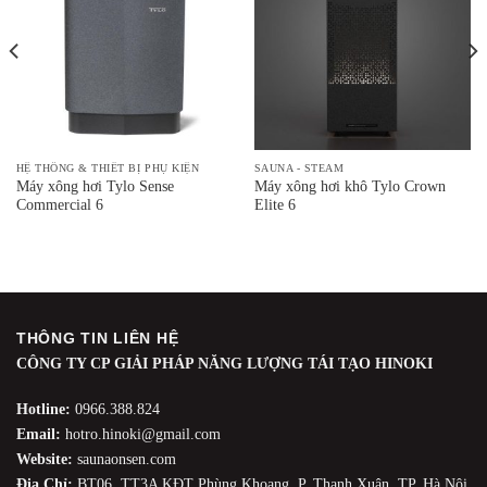
HỆ THỐNG & THIẾT BỊ PHỤ KIỆN
SAUNA - STEAM
Máy xông hơi Tylo Sense
Máy xông hơi khô Tylo Crown
Commercial 6
Elite 6
THÔNG TIN LIÊN HỆ
CÔNG TY CP GIẢI PHÁP NĂNG LƯỢNG TÁI TẠO HINOKI
Hotline:
0966.388.824
Email:
hotro.hinoki@gmail.com
Website:
saunaonsen.com
Địa Chỉ:
BT06, TT3A KĐT Phùng Khoang, P. Thanh Xuân, TP. Hà Nội