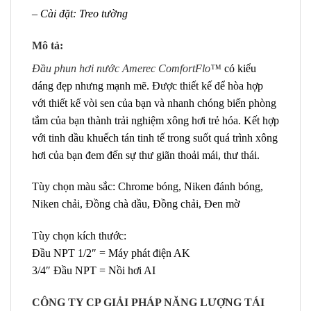
– Cài đặt: Treo tường
Mô tả:
Đầu phun hơi nước Amerec ComfortFlo™
có kiểu
dáng đẹp nhưng mạnh mẽ. Được thiết kế để hòa hợp
với thiết kế vòi sen của bạn và nhanh chóng biến phòng
tắm của bạn thành trải nghiệm xông hơi trẻ hóa. Kết hợp
với tinh dầu khuếch tán tinh tế trong suốt quá trình xông
hơi của bạn đem đến sự thư giãn thoải mái, thư thái.
Tùy chọn màu sắc: Chrome bóng, Niken đánh bóng,
Niken chải, Đồng chà dầu, Đồng chải, Đen mờ
Tùy chọn kích thước:
Đầu NPT 1/2″ = Máy phát điện AK
3/4″ Đầu NPT = Nồi hơi AI
CÔNG TY CP GIẢI PHÁP NĂNG LƯỢNG TÁI