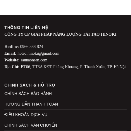
THÔNG TIN LIÊN HỆ
CÔNG TY CP GIẢI PHÁP NĂNG LƯỢNG TÁI TẠO HINOKI
Hotline:
0966.388.824
Email:
hotro.hinoki@gmail.com
Website:
saunaonsen.com
Địa Chỉ:
BT06, TT3A KĐT Phùng Khoang, P. Thanh Xuân, TP. Hà Nội
CHÍNH SÁCH & HỖ TRỢ
CHÍNH SÁCH BẢO HÀNH
HƯỚNG DẪN THANH TOÁN
ĐIỀU KHOẢN DỊCH VỤ
CHÍNH SÁCH VẬN CHUYỂN