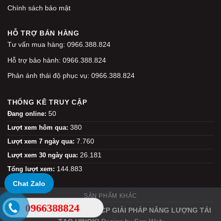
Chính sách bảo mật
HỖ TRỢ BÁN HÀNG
Tư vấn mua hàng: 0966.388.824
Hỗ trợ bảo hành: 0966.388.824
Phản ánh thái độ phục vụ: 0966.388.824
THỐNG KÊ TRUY CẬP
50
Đang online:
380
Lượt xem hôm qua:
7.760
Lượt xem 7 ngày qua:
26.181
Lượt xem 30 ngày qua:
144.883
Tổng lượt xem:
Chat Zalo
SẢN PHẨM KHÁC
0966388824
Copyright 2026 ©
CÔNG TY CP GIẢI PHÁP NĂNG LƯỢNG TÁI