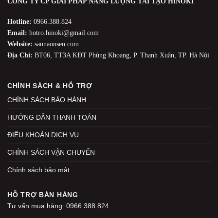
CÔNG TY CP GIẢI PHÁP NĂNG LƯỢNG TÁI TẠO HINOKI
Hotline:
0966.388.824
Email:
hotro.hinoki@gmail.com
Website:
saunaonsen.com
Địa Chỉ:
BT06, TT3A KĐT Phùng Khoang, P. Thanh Xuân, TP. Hà Nội
CHÍNH SÁCH & HỖ TRỢ
CHÍNH SÁCH BẢO HÀNH
HƯỚNG DẪN THANH TOÁN
ĐIỀU KHOẢN DỊCH VỤ
CHÍNH SÁCH VẬN CHUYỂN
Chính sách bảo mật
HỖ TRỢ BÁN HÀNG
Tư vấn mua hàng: 0966.388.824