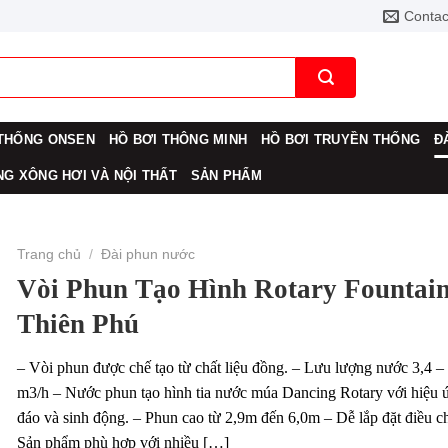
Contac
THỐNG ONSEN
HỒ BƠI THÔNG MINH
HỒ BƠI TRUYỀN THỐNG
Đ
G XÔNG HƠI VÀ NỘI THẤT
SẢN PHẨM
Trang chủ
/
Đài phun nước
Vòi Phun Tạo Hình Rotary Fountain
Thiên Phú
– Vòi phun được chế tạo từ chất liệu đồng. – Lưu lượng nước 3,4 –
m3/h – Nước phun tạo hình tia nước múa Dancing Rotary với hiệu 
đáo và sinh động. – Phun cao từ 2,9m đến 6,0m – Dễ lắp đặt điều c
Sản phẩm phù hợp với nhiều […]