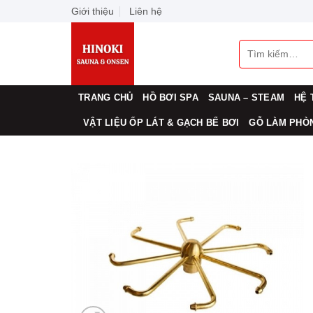
Skip
Giới thiệu
Liên hệ
to
content
Tìm
kiếm:
TRANG CHỦ
HỒ BƠI SPA
SAUNA – STEAM
HỆ 
VẬT LIỆU ỐP LÁT & GẠCH BỂ BƠI
GỖ LÀM PHÒN