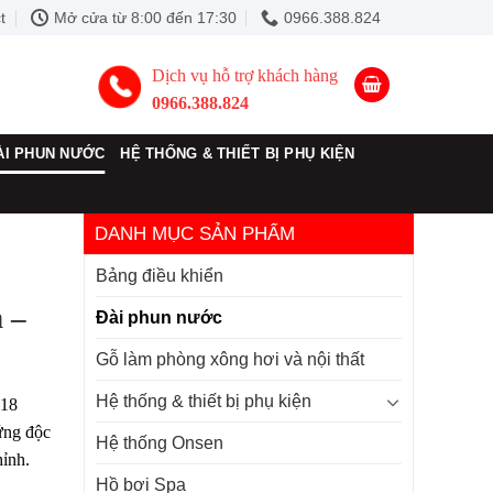
t
Mở cửa từ 8:00 đến 17:30
0966.388.824
Dịch vụ hỗ trợ khách hàng
0966.388.824
ÀI PHUN NƯỚC
HỆ THỐNG & THIẾT BỊ PHỤ KIỆN
DANH MỤC SẢN PHẨM
Bảng điều khiển
 –
Đài phun nước
Gỗ làm phòng xông hơi và nội thất
Hệ thống & thiết bị phụ kiện
 18
ứng độc
Hệ thống Onsen
hỉnh.
Hồ bơi Spa