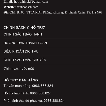
Email:
hotro.hinoki@gmail.com
Website:
saunaonsen.com
Địa Chỉ:
BT06, TT3A KĐT Phùng Khoang, P. Thanh Xuân, TP. Hà Nội
CHÍNH SÁCH & HỖ TRỢ
CHÍNH SÁCH BẢO HÀNH
HƯỚNG DẪN THANH TOÁN
ĐIỀU KHOẢN DỊCH VỤ
CHÍNH SÁCH VẬN CHUYỂN
Chính sách bảo mật
HỖ TRỢ BÁN HÀNG
Tư vấn mua hàng: 0966.388.824
Hỗ trợ bảo hành: 0966.388.824
Phản ánh thái độ phục vụ: 0966.388.824