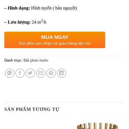
– Hình dạng:
Hình tuyến ( bán nguyệt)
3
– Lưu lượng:
24 m
/h
MUA NGAY
Gọi điện xác nhận và giao hàng tận nơi
Danh mục:
Đài phun nước
SẢN PHẨM TƯƠNG TỰ