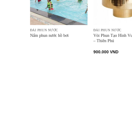
ĐÀI PHUN NƯỚC
ĐÀI PHUN NƯỚC
 Đài Hoa
Vòi Phun Tạo Hình V
Nấm phun nước hồ bơi
untain –
– Thiên Phú
900.000
VND