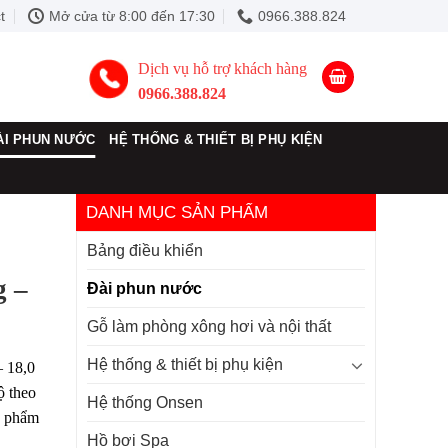
t
Mở cửa từ 8:00 đến 17:30
0966.388.824
Dịch vụ hỗ trợ khách hàng
0966.388.824
ÀI PHUN NƯỚC
HỆ THỐNG & THIẾT BỊ PHỤ KIỆN
DANH MỤC SẢN PHẨM
Bảng điều khiển
g –
Đài phun nước
Gỗ làm phòng xông hơi và nội thất
Hệ thống & thiết bị phụ kiện
– 18,0
ộ theo
Hệ thống Onsen
n phẩm
Hồ bơi Spa