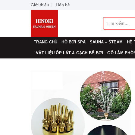
Skip
Giới thiệu
Liên hệ
to
content
Tìm
kiếm:
TRANG CHỦ
HỒ BƠI SPA
SAUNA – STEAM
HỆ 
VẬT LIỆU ỐP LÁT & GẠCH BỂ BƠI
GỖ LÀM PHÒN