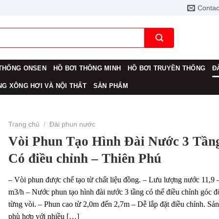
Contac
THỐNG ONSEN
HỒ BƠI THÔNG MINH
HỒ BƠI TRUYỀN THỐNG
Đ
G XÔNG HƠI VÀ NỘI THẤT
SẢN PHẨM
Trang chủ
/
Đài phun nước
Vòi Phun Tạo Hình Đài Nước 3 Tần
Có điều chỉnh – Thiên Phú
– Vòi phun được chế tạo từ chất liệu đồng. – Lưu lượng nước 11,9 
m3/h – Nước phun tạo hình đài nước 3 tầng có thể điều chỉnh góc đ
từng vòi. – Phun cao từ 2,0m đến 2,7m – Dễ lắp đặt điều chỉnh. Sả
phù hợp với nhiều […]