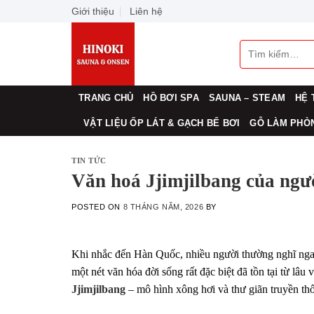
Skip
Giới thiệu
Liên hệ
to
content
Tìm
kiếm:
TRANG CHỦ
HỒ BƠI SPA
SAUNA – STEAM
HỆ 
VẬT LIỆU ỐP LÁT & GẠCH BỂ BƠI
GỖ LÀM PHÒN
TIN TỨC
Văn hoá Jjimjilbang của ng
POSTED ON
8 THÁNG NĂM, 2026
BY
Khi nhắc đến Hàn Quốc, nhiều người thường nghĩ ngay
một nét văn hóa đời sống rất đặc biệt đã tồn tại từ lâu
Jjimjilbang
– mô hình xông hơi và thư giãn truyền t