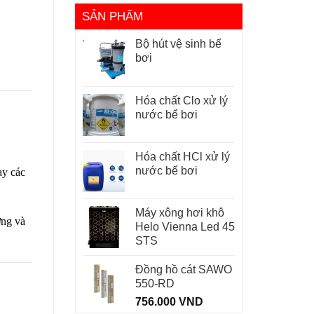
SẢN PHẨM
Bộ hút vệ sinh bể
bơi
Hóa chất Clo xử lý
nước bể bơi
Hóa chất HCl xử lý
nước bể bơi
ay các
Máy xông hơi khô
ớng và
Helo Vienna Led 45
STS
Đồng hồ cát SAWO
550-RD
756.000
VND