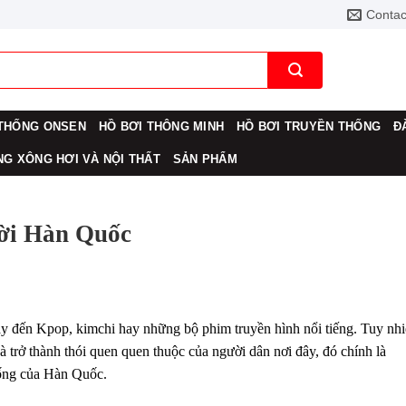
Contac
THỐNG ONSEN
HỒ BƠI THÔNG MINH
HỒ BƠI TRUYỀN THỐNG
Đ
G XÔNG HƠI VÀ NỘI THẤT
SẢN PHẨM
ười Hàn Quốc
 đến Kpop, kimchi hay những bộ phim truyền hình nổi tiếng. Tuy nhi
 và trở thành thói quen quen thuộc của người dân nơi đây, đó chính là
hống của Hàn Quốc.