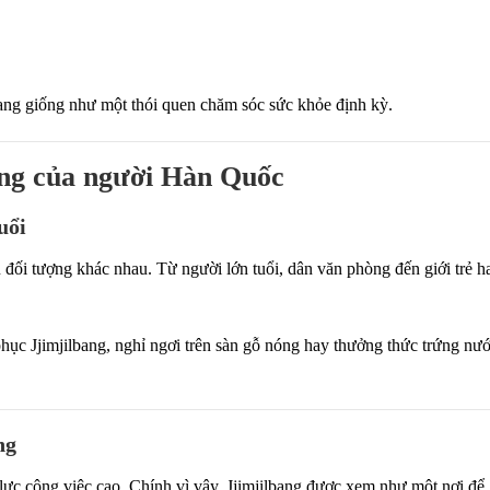
ang giống như một thói quen chăm sóc sức khỏe định kỳ.
ưng của người Hàn Quốc
uổi
u đối tượng khác nhau. Từ người lớn tuổi, dân văn phòng đến giới trẻ h
ục Jjimjilbang, nghỉ ngơi trên sàn gỗ nóng hay thưởng thức trứng nư
ng
ực công việc cao. Chính vì vậy, Jjimjilbang được xem như một nơi để