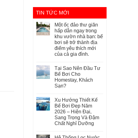
TIN TỨC MỚI
Một ốc đảo thư giãn
hấp dẫn ngay trong
khu vườn nhà bạn: bể
bơi sẽ trở thành địa
điểm yêu thích mới
của cả gia đình.
Tại Sao Nên Đầu Tư
Bể Bơi Cho
Homestay, Khách
Sạn?
Xu Hướng Thiết Kế
Bể Bơi Đẹp Năm
2026 – Hiện Đại,
Sang Trọng Và Đậm
Chất Nghỉ Dưỡng
Hệ Thống Lọc Nước