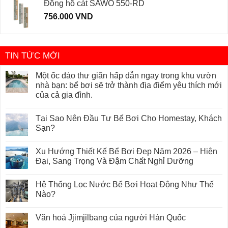
Đồng hồ cát SAWO 550-RD
756.000
VND
TIN TỨC MỚI
Một ốc đảo thư giãn hấp dẫn ngay trong khu vườn
nhà bạn: bể bơi sẽ trở thành địa điểm yêu thích mới
của cả gia đình.
Tại Sao Nên Đầu Tư Bể Bơi Cho Homestay, Khách
Sạn?
Xu Hướng Thiết Kế Bể Bơi Đẹp Năm 2026 – Hiện
Đại, Sang Trọng Và Đậm Chất Nghỉ Dưỡng
Hệ Thống Lọc Nước Bể Bơi Hoạt Động Như Thế
Nào?
Văn hoá Jjimjilbang của người Hàn Quốc