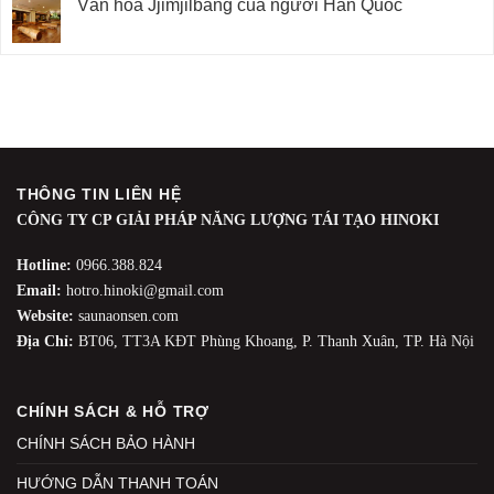
Văn hoá Jjimjilbang của người Hàn Quốc
THÔNG TIN LIÊN HỆ
CÔNG TY CP GIẢI PHÁP NĂNG LƯỢNG TÁI TẠO HINOKI
Hotline:
0966.388.824
Email:
hotro.hinoki@gmail.com
Website:
saunaonsen.com
Địa Chỉ:
BT06, TT3A KĐT Phùng Khoang, P. Thanh Xuân, TP. Hà Nội
CHÍNH SÁCH & HỖ TRỢ
CHÍNH SÁCH BẢO HÀNH
HƯỚNG DẪN THANH TOÁN