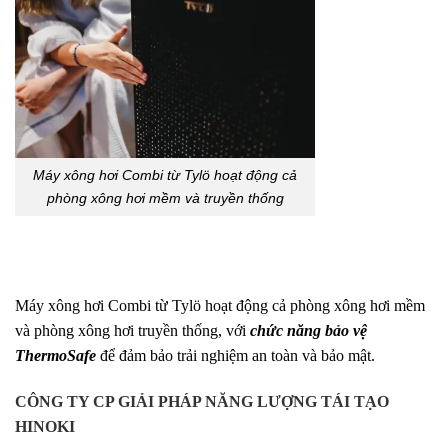
Máy xông hơi Combi từ Tylö hoạt động cả
phòng xông hơi mềm và truyền thống
Máy xông hơi Combi từ Tylö hoạt động cả phòng xông hơi mềm
và phòng xông hơi truyền thống, với
chức năng bảo vệ
ThermoSafe
để đảm bảo trải nghiệm an toàn và bảo mật.
CÔNG TY CP GIẢI PHÁP NĂNG LƯỢNG TÁI TẠO
HINOKI