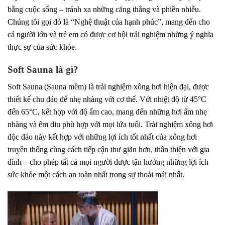
bằng cuộc sống – tránh xa những căng thẳng và phiền nhiễu.
Chúng tôi gọi đó là “Nghệ thuật của hạnh phúc”, mang đến cho
cả người lớn và trẻ em có được cơ hội trải nghiệm những ý nghĩa
thực sự của sức khỏe.
Soft Sauna là gì?
Soft Sauna (Sauna mềm) là trải nghiệm xông hơi hiện đại, được
thiết kế chu đáo để nhẹ nhàng với cơ thể. Với nhiệt độ từ 45°C
đến 65°C, kết hợp với độ ẩm cao, mang đến những hơi ấm nhẹ
nhàng và êm diu phù hợp với mọi lứa tuổi. Trải nghiệm xông hơi
độc đáo này kết hợp với những lợi ích tốt nhất của xông hơi
truyền thống cùng cách tiếp cận thư giãn hơn, thân thiện với gia
đình – cho phép tất cả mọi người được tận hưởng những lợi ích
sức khỏe một cách an toàn nhất trong sự thoải mái nhất.