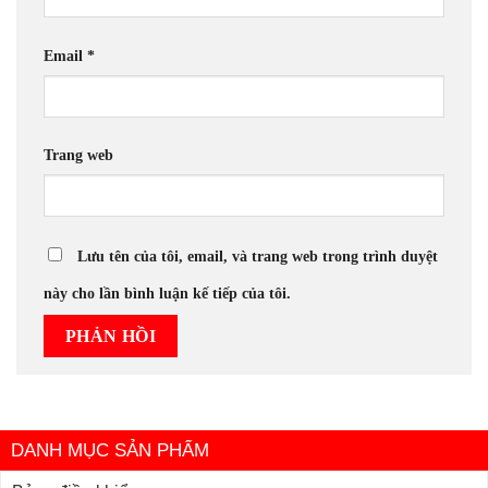
Email
*
Trang web
Lưu tên của tôi, email, và trang web trong trình duyệt
này cho lần bình luận kế tiếp của tôi.
DANH MỤC SẢN PHẨM