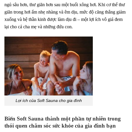
ngủ sâu hơn, thư giãn hơn sau một buổi xông hơi. Khi cơ thể thư
giãn trong hơi ấm nhẹ nhàng và êm dịu, mức độ căng thẳng giảm
xuống và hệ thần kinh được làm dịu đi – một lợi ích vô giá đem
lại cho cả cha mẹ và những đứa con.
Lợi ích của Soft Sauna cho gia đình
Biến Soft Sauna thành một phần tự nhiên trong
thói quen chăm sóc sức khỏe của gia đình bạn