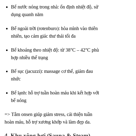
Bể nước nóng trong nhà: ổn định nhiệt độ, sử
dụng quanh năm
Bể ngoài trời (rotenburo): hòa mình vào thiên
nhiên, tạo cảm giác thư thái tối đa
Bể khoáng theo nhiệt độ: từ 38°C – 42°C phù
hợp nhiều thể trạng
Bể sục (jacuzzi): massage cơ thể, giảm đau
nhức
Bể lạnh: hỗ trợ tuần hoàn máu khi kết hợp với
bể nóng
=> Tắm onsen giúp giảm stress, cải thiện tuần
hoàn máu, hỗ trợ xương khớp và làm đẹp da.
4. Khu xông hơi (Sauna & Steam)