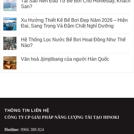
Tại Sao Nên Đầu Tư Bể Bơi Cho Homestay, Khách
Sạn?
Xu Hướng Thiết Kế Bể Bơi Đẹp Năm 2026 – Hiện
Đại, Sang Trọng Và Đậm Chất Nghỉ Dưỡng
Hệ Thống Lọc Nước Bể Bơi Hoạt Động Như Thế
Nào?
Văn hoá Jjimjilbang của người Hàn Quốc
THÔNG TIN LIÊN HỆ
CÔNG TY CP GIẢI PHÁP NĂNG LƯỢNG TÁI TẠO HINOKI
Hotline:
0966.388.824