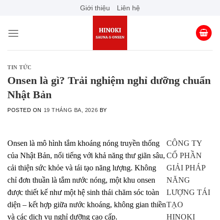
Skip
Giới thiệu
Liên hệ
to
content
TIN TỨC
Onsen là gì? Trải nghiệm nghỉ dưỡng chuẩn
Nhật Bản
POSTED ON
19 THÁNG BA, 2026
BY
Onsen là mô hình tắm khoáng nóng truyền thống
CÔNG TY
của Nhật Bản, nổi tiếng với khả năng thư giãn sâu,
CỔ PHẦN
cải thiện sức khỏe và tái tạo năng lượng. Không
GIẢI PHÁP
chỉ đơn thuần là tắm nước nóng, một khu onsen
NĂNG
được thiết kế như một hệ sinh thái chăm sóc toàn
LƯỢNG TÁI
diện – kết hợp giữa nước khoáng, không gian thiền
TẠO
và các dịch vụ nghỉ dưỡng cao cấp.
HINOKI