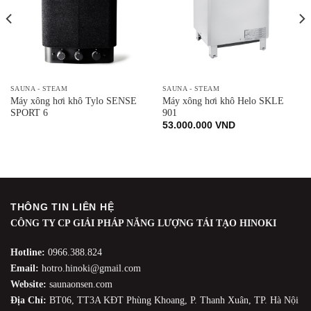
SAUNA - STEAM
SAUNA - STEAM
Máy xông hơi khô Tylo SENSE
Máy xông hơi khô Helo SKLE
SPORT 6
901
53.000.000
VND
THÔNG TIN LIÊN HỆ
CÔNG TY CP GIẢI PHÁP NĂNG LƯỢNG TÁI TẠO HINOKI
Hotline:
0966.388.824
Email:
hotro.hinoki@gmail.com
Website:
saunaonsen.com
Địa Chỉ:
BT06, TT3A KĐT Phùng Khoang, P. Thanh Xuân, TP. Hà Nội