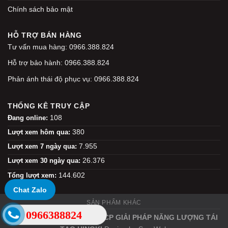
Chính sách bảo mật
HỖ TRỢ BÁN HÀNG
Tư vấn mua hàng: 0966.388.824
Hỗ trợ bảo hành: 0966.388.824
Phản ánh thái độ phục vụ: 0966.388.824
THỐNG KÊ TRUY CẬP
108
Đang online:
380
Lượt xem hôm qua:
7.955
Lượt xem 7 ngày qua:
26.376
Lượt xem 30 ngày qua:
144.602
Tổng lượt xem:
Chat Zalo
SẢN PHẨM KHÁC
0966388824
Copyright 2026 ©
CÔNG TY CP GIẢI PHÁP NĂNG LƯỢNG TÁI