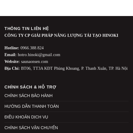
THÔNG TIN LIÊN HỆ
CÔNG TY CP GIẢI PHÁP NĂNG LƯỢNG TÁI TẠO HINOKI
Hotline:
0966.388.824
Email:
hotro.hinoki@gmail.com
Website:
saunaonsen.com
Địa Chỉ:
BT06, TT3A KĐT Phùng Khoang, P. Thanh Xuân, TP. Hà Nội
CHÍNH SÁCH & HỖ TRỢ
CHÍNH SÁCH BẢO HÀNH
HƯỚNG DẪN THANH TOÁN
ĐIỀU KHOẢN DỊCH VỤ
CHÍNH SÁCH VẬN CHUYỂN